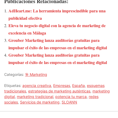
Publicaciones Relacionadas:
AdHeart.me: La herramienta imprescindible para una
publicidad efectiva
Eleva tu negocio digital con la agencia de marketing de
excelencia en Málaga
Grouber Marketing lanza auditorías gratuitas para
impulsar el éxito de las empresas en el marketing digital
Grouber Marketing lanza auditorías gratuitas para
impulsar el éxito de las empresas en el marketing digital
Categorías:
🎯 Marketing
Etiquetas:
agencia creativa
,
Empresas
,
España
,
esquemas
tradicionales
,
estrategias de marketing auténticas
,
marketing
digital
,
marketing tradicional
,
potencia tu marca
,
redes
sociales
,
Servicios de marketing
,
SLOANN