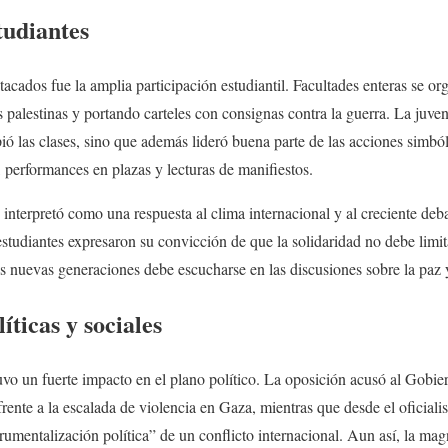
tudiantes
acados fue la amplia participación estudiantil. Facultades enteras se o
 palestinas y portando carteles con consignas contra la guerra. La juven
ió las clases, sino que además lideró buena parte de las acciones simb
performances en plazas y lecturas de manifiestos.
 interpretó como una respuesta al clima internacional y al creciente deb
estudiantes expresaron su convicción de que la solidaridad no debe limita
as nuevas generaciones debe escucharse en las discusiones sobre la paz
íticas y sociales
vo un fuerte impacto en el plano político. La oposición acusó al Gobi
rente a la escalada de violencia en Gaza, mientras que desde el oficiali
trumentalización política” de un conflicto internacional. Aun así, la ma