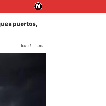
oquea puertos,
hace 5 meses