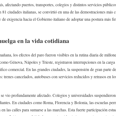
aís, afectando puertos, transportes, colegios y distintos servicios públic
n 81 ciudades italianas, se convirtió en una de las demostraciones más 
 de exigencia hacia el Gobierno italiano de adoptar una postura más fi
huelga en la vida cotidiana
ñana, los efectos del paro fueron visibles en la rutina diaria de millone
, como Génova, Nápoles y Trieste, registraron interrupciones en la carg
fico comercial. En las grandes ciudades, la suspensión de gran parte de
: trenes cancelados, autobuses con servicios reducidos y retrasos en l
 se vio profundamente afectado. Colegios y universidades suspendieron 
diantes. En ciudades como Roma, Florencia y Bolonia, las escuelas per
n las calles para sumarse a las marchas. Esta fuerte participación estud