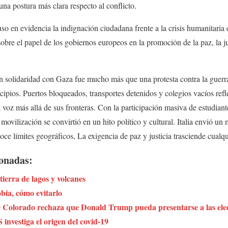
na postura más clara respecto al conflicto.
so en evidencia la indignación ciudadana frente a la crisis humanitaria
bre el papel de los gobiernos europeos en la promoción de la paz, la jus
en solidaridad con Gaza fue mucho más que una protesta contra la guerr
cipios. Puertos bloqueados, transportes detenidos y colegios vacíos refl
a voz más allá de sus fronteras. Con la participación masiva de estudian
a movilización se convirtió en un hito político y cultural. Italia envió u
ce límites geográficos, La exigencia de paz y justicia trasciende cualqu
ionadas:
ierra de lagos y volcanes
bia, cómo evitarlo
Colorado rechaza que Donald Trump pueda presentarse a las elec
investiga el origen del covid-19