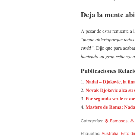
Deja la mente abi
A pesar de estar renuente a 
“
mente abiertaporque todos 
covid
”.
Dijo que para acaba
haciendo un gran esfuerzo a 
Publicaciones Relac
Nadal – Djokovic, la fi
Novak Djokovic alza su 
Por segunda vez le revoc
Masters de Roma: Nadal 
Categorías:
🌟 Famosos
,
🎾
Etiquetas:
Australia
,
Esto d