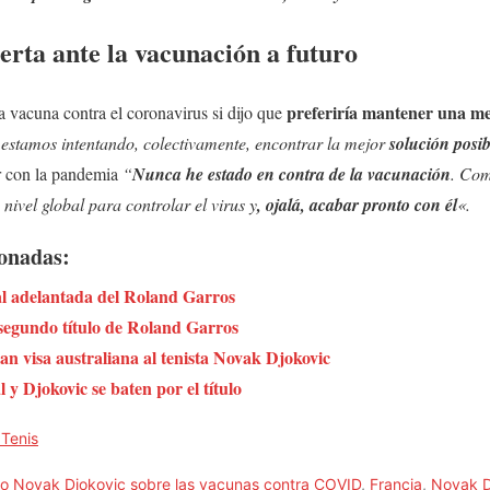
erta ante la vacunación a futuro
preferiría mantener una me
la vacuna contra el coronavirus si dijo que
estamos intentando, colectivamente, encontrar la mejor
solución posi
r con la pandemia
“
Nunca he estado en contra de la vacunación
. Com
nivel global para controlar el virus y
, ojalá, acabar pronto con él
«.
ionadas:
nal adelantada del Roland Garros
segundo título de Roland Garros
an visa australiana al tenista Novak Djokovic
y Djokovic se baten por el título
 Tenis
ijo Novak Djokovic sobre las vacunas contra COVID
,
Francia
,
Novak D