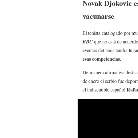
Novak Djokovic es
vacunarse
El tenista catalogado por 
BBC
que no está de acuerd
eventos del tenis tendrá lug
esas competencias.
De manera afirmativa destaco 
de enero el serbio fue deport
Rafa
el indiscutible español