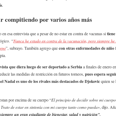
ís
.
ir compitiendo por varios años más
tiene
en esa entrevista que a pesar de no estar en contra de vacunas si
lógico.
“
Nunca he estado en contra de la vacunación, pero siempre he 
con otras enfermedades de niño
erpo
”, subrayo. También agrego que
f
pia.
vista que diera luego de ser deportado a Serbia
a finales de enero e
pues espera segui
educir las medidas de restricción en futuros torneos,
el Nadal es uno de los rivales más destacados de Djokovic
quien se 
 estan por encima de su cuerpo “
El principio de decidir sobre mi cuerp
. Trato de estar en sintonía con mi cuerpo tanto como pueda»
, dijo. A
“
siempre un gran estudiante de bienestar, salud y nutrición”.