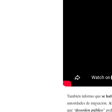
se ha
También informo que
A
autoridades de migración.
que “
desorden público
” pod