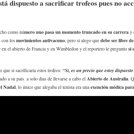
tá dispuesto a sacrificar trofeos pues no ac
mero uno pasa un momento truncado en su carrera
mucho como nú
y 
movimientos antivacuno
debe ser libre de
o con los
, pero si alego que
si 
ar en el abierto de Francia y en Wimbledon y el reportero le pregunto
que si sacrificaría estos trofeos:
“Sí, es un precio que estoy dispuesto
Abierto de Australia
ado a su país a solo dias de llevarse a cabo el
. 
el Nadal
exención médica para
, lo único que alegaba el tenista era una