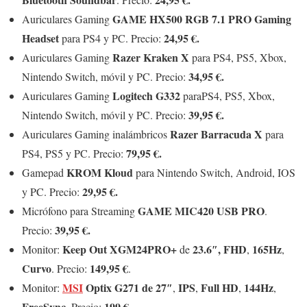
GAME HX500 RGB 7.1 PRO Gaming
Auriculares Gaming
Headset
24,95 €.
para PS4 y PC. Precio:
Razer Kraken X
Auriculares Gaming
para PS4, PS5, Xbox,
34,95 €.
Nintendo Switch, móvil y PC. Precio:
Logitech G332
Auriculares Gaming
paraPS4, PS5, Xbox,
39,95 €.
Nintendo Switch, móvil y PC. Precio:
Razer Barracuda X
Auriculares Gaming inalámbricos
para
79,95 €.
PS4, PS5 y PC. Precio:
KROM Kloud
Gamepad
para Nintendo Switch, Android, IOS
29,95 €.
y PC. Precio:
GAME MIC420 USB PRO
Micrófono para Streaming
.
39,95 €.
Precio:
Keep Out XGM24PRO+
23.6″,
FHD
165Hz
Monitor:
de
,
,
Curvo
149,95 €
. Precio:
.
MSI
Optix G271 de 27″
IPS
Full HD
144Hz
Monitor:
,
,
,
,
FreeSync
199 €.
. Precio: