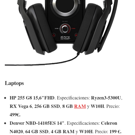
Laptops
HP 255 G8 15,6″FHD
Ryzen3-5300U
. Especificaciones:
,
RX Vega 6
256 GB SSD
8 GB
RAM
W10H
,
,
y
. Precio:
499€.
Denver NBD-14105ES 14″
Celeron
. Especificaciones:
N4020
64 GB SSD
4 GB RAM
W10H
199 €.
,
,
y
. Precio: