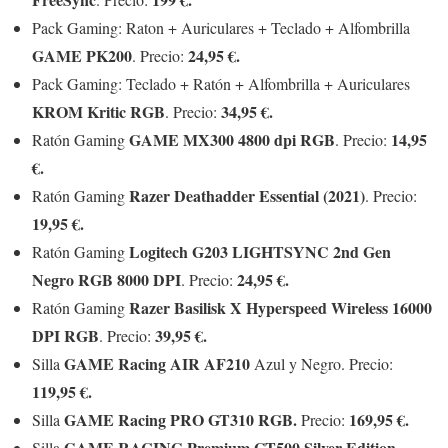
Pack Gaming: Raton + Auriculares + Teclado + Alfombrilla
GAME PK200
24,95 €.
. Precio:
Pack Gaming: Teclado + Ratón + Alfombrilla + Auriculares
KROM Kritic RGB
34,95 €.
. Precio:
GAME MX300 4800 dpi RGB
14,95
Ratón Gaming
. Precio:
€.
Razer Deathadder Essential (2021)
Ratón Gaming
. Precio:
19,95 €.
Logitech G203 LIGHTSYNC 2nd Gen
Ratón Gaming
Negro RGB 8000 DPI
24,95 €.
. Precio:
Razer Basilisk X Hyperspeed Wireless 16000
Ratón Gaming
DPI RGB
39,95 €.
. Precio:
GAME Racing AIR AF210
Silla
Azul y Negro. Precio:
119,95 €.
GAME Racing PRO GT310 RGB.
169,95 €.
Silla
Precio:
GAME RACING Premium GT500 Silver Edition
Silla
.