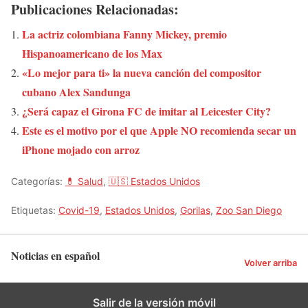
Publicaciones Relacionadas:
La actriz colombiana Fanny Mickey, premio
Hispanoamericano de los Max
«Lo mejor para ti» la nueva canción del compositor
cubano Alex Sandunga
¿Será capaz el Girona FC de imitar al Leicester City?
Este es el motivo por el que Apple NO recomienda secar un
iPhone mojado con arroz
Categorías:
💊 Salud
,
🇺🇸 Estados Unidos
Etiquetas:
Covid-19
,
Estados Unidos
,
Gorilas
,
Zoo San Diego
Noticias en español
Volver arriba
Salir de la versión móvil