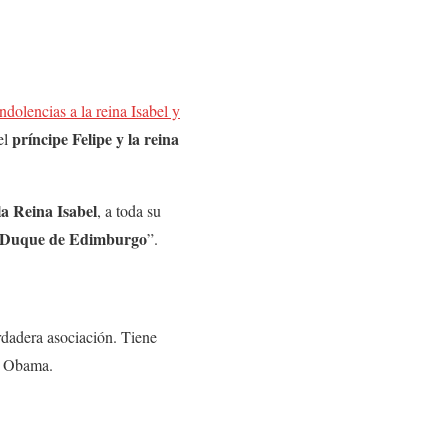
dolencias a la reina Isabel y
príncipe Felipe y la reina
el
a Reina Isabel
, a toda su
e, Duque de Edimburgo
”.
rdadera asociación. Tiene
mó Obama.