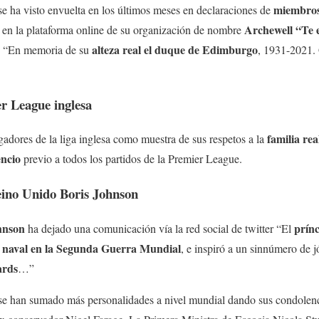
miembros 
e ha visto envuelta en los últimos meses en declaraciones de
Archewell “Te
, en la plataforma online de su organización de nombre
alteza real el duque de Edimburgo
. “En memoria de su
, 1931-2021.
r League inglesa
familia rea
gadores de la liga inglesa como muestra de sus respetos a la
encio
previo a todos los partidos de la Premier League.
eino Unido Boris Johnson
hnson
prínc
ha dejado una comunicación vía la red social de twitter “El
e naval en la Segunda Guerra Mundial
, e inspiró a un sinnúmero de j
ards
…”
 se han sumado más personalidades a nivel mundial dando sus condolen