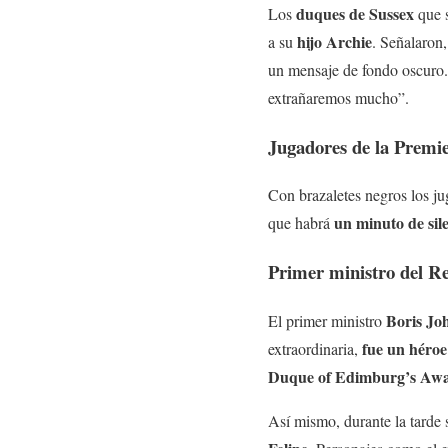
duques de Sussex
Los
que s
hijo Archie
a su
. Señalaron
un mensaje de fondo oscuro
extrañaremos mucho”.
Jugadores de la Premie
Con brazaletes negros los ju
un minuto de sil
que habrá
Primer ministro del R
Boris Jo
El primer ministro
fue un héro
extraordinaria,
Duque of Edimburg’s Aw
Así mismo, durante la tarde