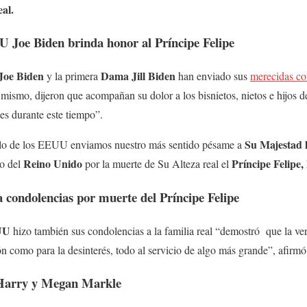
al.
 Joe Biden brinda honor al Príncipe Felipe
oe Biden
Dama Jill Biden
y la primera
han enviado sus
merecidas con
mismo, dijeron que acompañan su dolor a los bisnietos, nietos e hijos d
es durante este tiempo”.
Su Majestad l
lo de los EEUU enviamos nuestro más sentido pésame a
Reino Unido
Príncipe Felip
lo del
por la muerte de Su Alteza real el
condolencias por muerte del Príncipe Felipe
EUU
hizo también sus condolencias a la familia real “demostró que la ve
ón como para la desinterés, todo al servicio de algo más grande”, afir
 Harry y Megan Markle