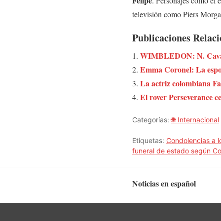
Felipe
. Personajes como el 
televisión como Piers Morg
Publicaciones Relac
WIMBLEDON: N. Cavada
Emma Coronel: La esposa
La actriz colombiana F
El rover Perseverance c
Categorías:
🌐 Internacional
Etiquetas:
Condolencias a lo
funeral de estado según C
Noticias en español