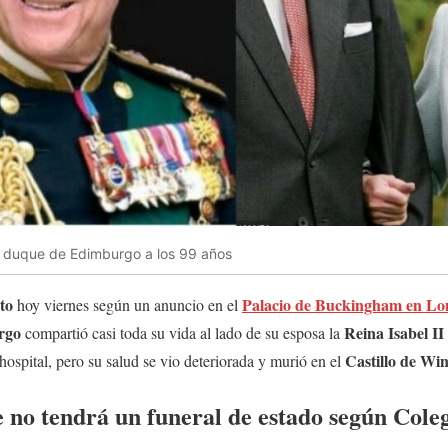
 y duque de Edimburgo a los 99 años
to
Palacio de Buckingham en Lon
hoy viernes según un anuncio en el
rgo
Reina Isabel I
compartió casi toda su vida al lado de su esposa la
Castillo de Wi
hospital, pero su salud se vio deteriorada y murió en el
e no tendrá un funeral de estado según Col