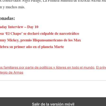
ex conservador Nigel Farage, La Primera Ministra de Escocia Nicola St
an y muchos más.
ionadas:
y Interview – Day 10
 ‘El Chapo’ se declaró culpable de narcotráfico
anny Mickey, premio Hispanoamericano de los Max
elebra su primer año en el planeta Marte
s familiares por parte de políticos y líderes en todo el mundo
,
El prí
olegio de Armas
Salir de la versión móvil