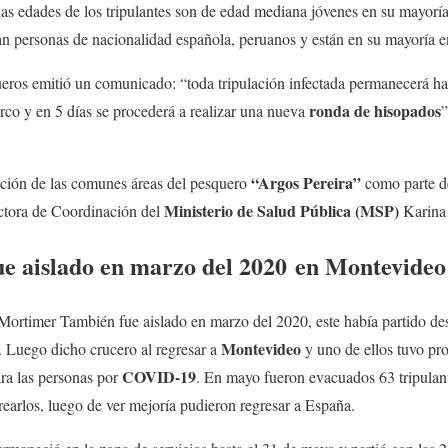
 las edades de los tripulantes son de edad mediana jóvenes en su mayorí
an personas de nacionalidad española, peruanos y están en su mayoría 
eros emitió un comunicado: “toda tripulación infectada permanecerá h
ronda de hisopados
arco y en 5 días se procederá a realizar una nueva
”
“Argos Pereira”
cción de las comunes áreas del pesquero
como parte 
Ministerio de Salud Pública
(MSP)
ectora de Coordinación del
Karina
fue aislado en marzo del 2020 en Montevid
 Mortimer También fue aislado en marzo del 2020, este había partido de
Montevideo
. Luego dicho crucero al regresar a
y uno de ellos tuvo pro
COVID-19
ra las personas por
. En mayo fueron evacuados 63 tripulant
earlos, luego de ver mejoría pudieron regresar a España.