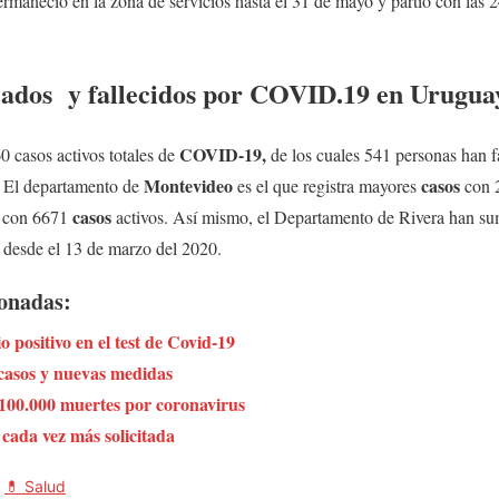
ermaneció en la zona de servicios hasta el 31 de mayo y partió con las 
iados y fallecidos por COVID.19 en Urugua
COVID-19,
 casos activos totales de
de los cuales 541 personas han f
Montevideo
casos
. El departamento de
es el que registra mayores
con 2
casos
s con 6671
activos. Así mismo, el Departamento de Rivera han 
an desde el 13 de marzo del 2020.
ionadas:
o positivo en el test de Covid-19
casos y nuevas medidas
100.000 muertes por coronavirus
cada vez más solicitada
,
💊 Salud