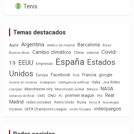
Tenis
Temas destacados
Argentina
Barcelona
Apple
atlético de madrid
Brasil
Covid-
Cambio climático
China
ciencia
Buenos Aires
España
Estados
EEUU
19
Empresas
Unidos
Facebook
Francia
google
Europa
final
Italia
Joe Biden
Guerra en Ucrania
Instagram
inteligencia artificial
NASA
Manchester city
México
Liverpool
Manchester united
Real
premier league
ONU
octavos de final
OMS
PC
PS4
Madrid
redes sociales
Reino Unido
Rusia
tecnología
Serie A
videojuegos
Ucrania
UEFA Champions League
Unión Europea
Redes sociales