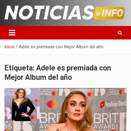
Saltar
al
contenido
Toda la información que debes saber para empezar tu día
Noticias en español
Inicio
Adele es premiada con Mejor Album del año
Etiqueta:
Adele es premiada con
Mejor Album del año