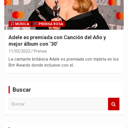
MÚSICA
PRENSA ROSA
Adele es premiada con Canción del Año y
mejor álbum con ‘30’
11/02/2022
Prensa
La cantante británica Adele es premiada con tripleta en los
Brit Awards donde inclusive con el…
Buscar
B
u
s
c
a