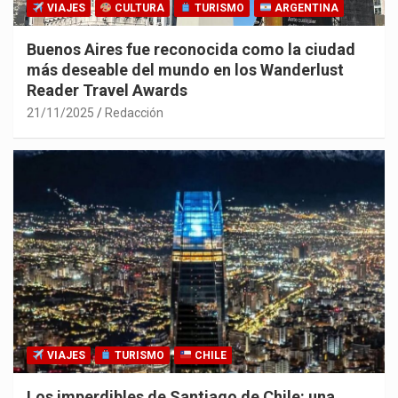
VIAJES
CULTURA
TURISMO
ARGENTINA
Buenos Aires fue reconocida como la ciudad
más deseable del mundo en los Wanderlust
Reader Travel Awards
21/11/2025
Redacción
VIAJES
TURISMO
CHILE
Los imperdibles de Santiago de Chile: una