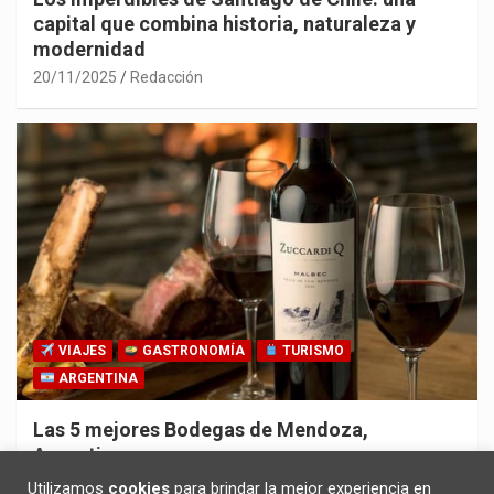
capital que combina historia, naturaleza y
modernidad
20/11/2025
Redacción
VIAJES
GASTRONOMÍA
TURISMO
ARGENTINA
Las 5 mejores Bodegas de Mendoza,
Argentina
30/10/2025
Redacción
Utilizamos
cookies
para brindar la mejor experiencia en