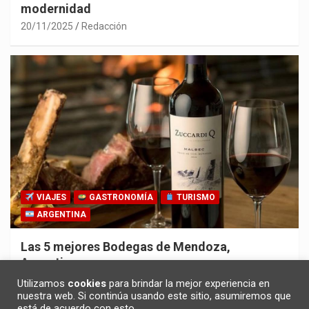
modernidad
20/11/2025
Redacción
VIAJES
GASTRONOMÍA
TURISMO
ARGENTINA
Las 5 mejores Bodegas de Mendoza,
Argentina
30/10/2025
Redacción
Utilizamos
cookies
para brindar la mejor experiencia en
nuestra web. Si continúa usando este sitio, asumiremos que
está de acuerdo con esto.