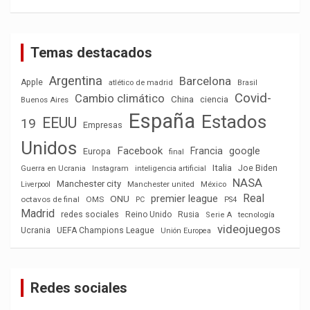
Temas destacados
Argentina
Barcelona
Apple
atlético de madrid
Brasil
Covid-
Cambio climático
China
ciencia
Buenos Aires
España
Estados
EEUU
19
Empresas
Unidos
Facebook
Francia
google
Europa
final
Italia
Joe Biden
Guerra en Ucrania
Instagram
inteligencia artificial
NASA
Manchester city
México
Liverpool
Manchester united
Real
premier league
ONU
octavos de final
OMS
PC
PS4
Madrid
redes sociales
Reino Unido
Rusia
tecnología
Serie A
videojuegos
Ucrania
UEFA Champions League
Unión Europea
Redes sociales