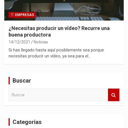
EMPRESAS
¿Necesitas producir un vídeo? Recurre una
buena productora
14/12/2021
Noticias
Si has llegado hasta aquí posiblemente sea porque
necesitas producir un vídeo, ya sea para el…
Buscar
B
u
s
c
a
Categorias
r