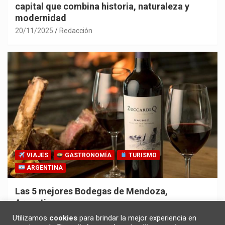
capital que combina historia, naturaleza y
modernidad
20/11/2025
Redacción
VIAJES
GASTRONOMÍA
TURISMO
ARGENTINA
Las 5 mejores Bodegas de Mendoza,
Argentina
30/10/2025
Redacción
Utilizamos
cookies
para brindar la mejor experiencia en