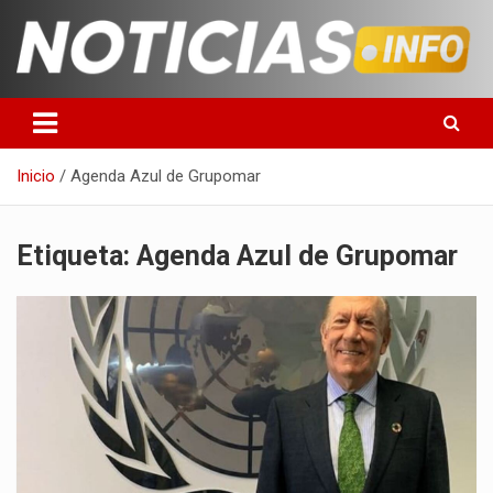
Saltar
al
contenido
Toda la información que debes saber para empezar tu día
Noticias en español
Inicio
Agenda Azul de Grupomar
Etiqueta:
Agenda Azul de Grupomar