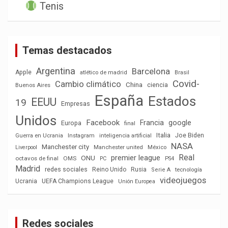
Tenis
Temas destacados
Argentina
Barcelona
Apple
atlético de madrid
Brasil
Covid-
Cambio climático
China
ciencia
Buenos Aires
España
Estados
EEUU
19
Empresas
Unidos
Facebook
Francia
google
Europa
final
Italia
Joe Biden
Guerra en Ucrania
Instagram
inteligencia artificial
NASA
Manchester city
México
Liverpool
Manchester united
Real
premier league
ONU
octavos de final
OMS
PC
PS4
Madrid
redes sociales
Reino Unido
Rusia
tecnología
Serie A
videojuegos
Ucrania
UEFA Champions League
Unión Europea
Redes sociales