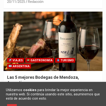
20/11/2025
Redacción
VIAJES
GASTRONOMÍA
TURISMO
ARGENTINA
Las 5 mejores Bodegas de Mendoza,
Argentina
30/10/2025
Redacción
Utilizamos
cookies
para brindar la mejor experiencia en
nuestra web. Si continúa usando este sitio, asumiremos que
está de acuerdo con esto.