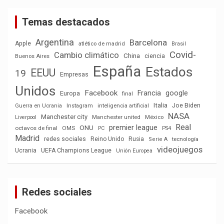
Temas destacados
Argentina
Barcelona
Apple
atlético de madrid
Brasil
Covid-
Cambio climático
China
ciencia
Buenos Aires
España
Estados
EEUU
19
Empresas
Unidos
Facebook
Francia
google
Europa
final
Italia
Joe Biden
Guerra en Ucrania
Instagram
inteligencia artificial
NASA
Manchester city
México
Liverpool
Manchester united
Real
premier league
ONU
octavos de final
OMS
PC
PS4
Madrid
redes sociales
Reino Unido
Rusia
tecnología
Serie A
videojuegos
Ucrania
UEFA Champions League
Unión Europea
Redes sociales
Facebook