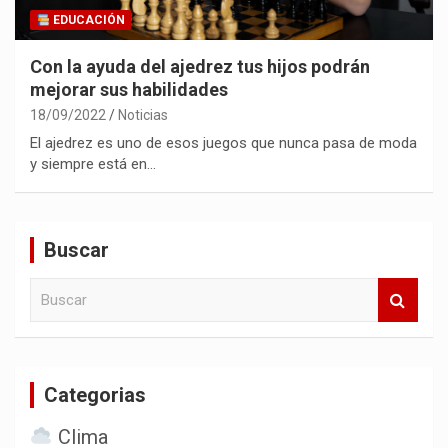
EDUCACIÓN
Con la ayuda del ajedrez tus hijos podrán
mejorar sus habilidades
18/09/2022
Noticias
El ajedrez es uno de esos juegos que nunca pasa de moda
y siempre está en…
Buscar
B
u
s
c
a
Categorias
r
Clima