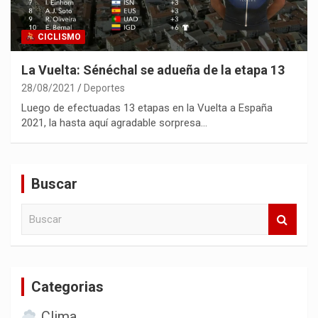
CICLISMO
La Vuelta: Sénéchal se adueña de la etapa 13
28/08/2021
Deportes
Luego de efectuadas 13 etapas en la Vuelta a España
2021, la hasta aquí agradable sorpresa…
Buscar
B
u
s
c
a
Categorias
r
Clima