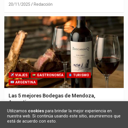
20/11/2025
Redacción
VIAJES
GASTRONOMÍA
TURISMO
ARGENTINA
Las 5 mejores Bodegas de Mendoza,
Argentina
30/10/2025
Redacción
Utilizamos
cookies
para brindar la mejor experiencia en
nuestra web. Si continúa usando este sitio, asumiremos que
está de acuerdo con esto.