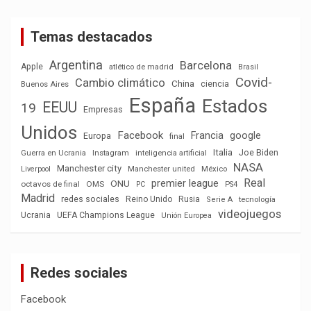
Temas destacados
Argentina
Barcelona
Apple
atlético de madrid
Brasil
Covid-
Cambio climático
China
ciencia
Buenos Aires
España
Estados
EEUU
19
Empresas
Unidos
Facebook
Francia
google
Europa
final
Italia
Joe Biden
Guerra en Ucrania
Instagram
inteligencia artificial
NASA
Manchester city
México
Liverpool
Manchester united
Real
premier league
ONU
octavos de final
OMS
PC
PS4
Madrid
redes sociales
Reino Unido
Rusia
tecnología
Serie A
videojuegos
Ucrania
UEFA Champions League
Unión Europea
Redes sociales
Facebook