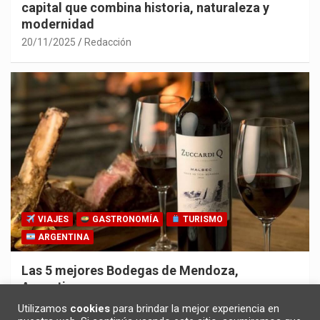
capital que combina historia, naturaleza y
modernidad
20/11/2025
Redacción
VIAJES
GASTRONOMÍA
TURISMO
ARGENTINA
Las 5 mejores Bodegas de Mendoza,
Argentina
30/10/2025
Redacción
Utilizamos
cookies
para brindar la mejor experiencia en