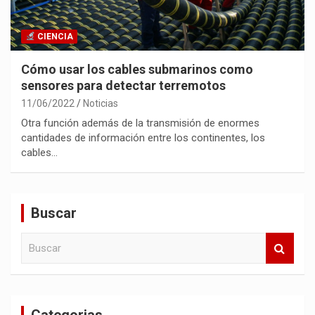
CIENCIA
Cómo usar los cables submarinos como
sensores para detectar terremotos
11/06/2022
Noticias
Otra función además de la transmisión de enormes
cantidades de información entre los continentes, los
cables…
Buscar
B
u
s
c
a
Categorias
r