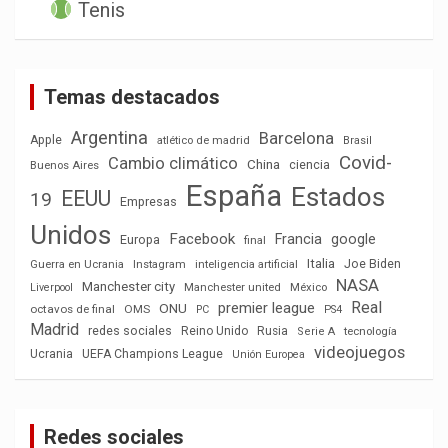
Tenis
Temas destacados
Argentina
Barcelona
Apple
atlético de madrid
Brasil
Covid-
Cambio climático
China
ciencia
Buenos Aires
España
Estados
EEUU
19
Empresas
Unidos
Facebook
Francia
google
Europa
final
Italia
Joe Biden
Guerra en Ucrania
Instagram
inteligencia artificial
NASA
Manchester city
México
Liverpool
Manchester united
Real
premier league
ONU
octavos de final
OMS
PC
PS4
Madrid
redes sociales
Reino Unido
Rusia
tecnología
Serie A
videojuegos
Ucrania
UEFA Champions League
Unión Europea
Redes sociales