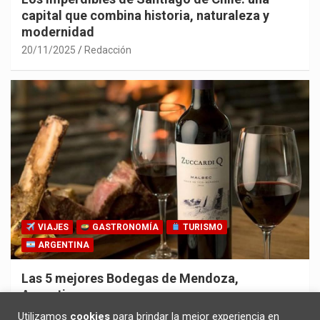
capital que combina historia, naturaleza y
modernidad
20/11/2025
Redacción
VIAJES
GASTRONOMÍA
TURISMO
ARGENTINA
Las 5 mejores Bodegas de Mendoza,
Argentina
30/10/2025
Redacción
Utilizamos
cookies
para brindar la mejor experiencia en