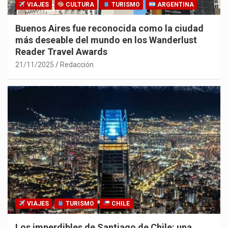
VIAJES
CULTURA
TURISMO
ARGENTINA
Buenos Aires fue reconocida como la ciudad
más deseable del mundo en los Wanderlust
Reader Travel Awards
21/11/2025
Redacción
VIAJES
TURISMO
CHILE
Los imperdibles de Santiago de Chile: una