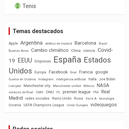
Tenis
Temas destacados
Argentina
Barcelona
Apple
atlético de madrid
Brasil
Covid-
Cambio climático
China
ciencia
Buenos Aires
España
Estados
EEUU
19
Empresas
Unidos
Facebook
Francia
google
Europa
final
Italia
Joe Biden
Guerra en Ucrania
Instagram
inteligencia artificial
NASA
Manchester city
México
Liverpool
Manchester united
Real
premier league
ONU
octavos de final
OMS
PC
PS4
Madrid
redes sociales
Reino Unido
Rusia
tecnología
Serie A
videojuegos
Ucrania
UEFA Champions League
Unión Europea
Redes sociales