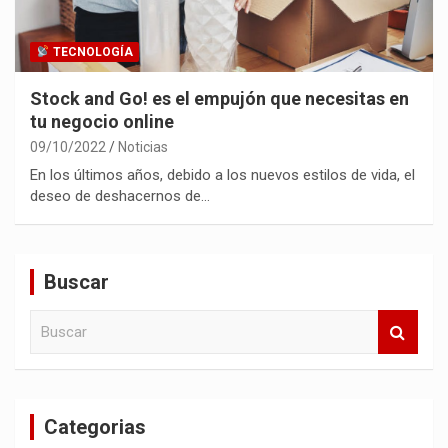
TECNOLOGÍA
Stock and Go! es el empujón que necesitas en
tu negocio online
09/10/2022
Noticias
En los últimos años, debido a los nuevos estilos de vida, el
deseo de deshacernos de…
Buscar
B
u
s
c
a
Categorias
r