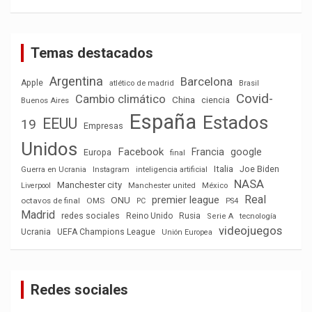
Temas destacados
Argentina
Barcelona
Apple
atlético de madrid
Brasil
Covid-
Cambio climático
China
ciencia
Buenos Aires
España
Estados
EEUU
19
Empresas
Unidos
Facebook
Francia
google
Europa
final
Italia
Joe Biden
Guerra en Ucrania
Instagram
inteligencia artificial
NASA
Manchester city
México
Liverpool
Manchester united
Real
premier league
ONU
octavos de final
OMS
PC
PS4
Madrid
redes sociales
Reino Unido
Rusia
tecnología
Serie A
videojuegos
Ucrania
UEFA Champions League
Unión Europea
Redes sociales