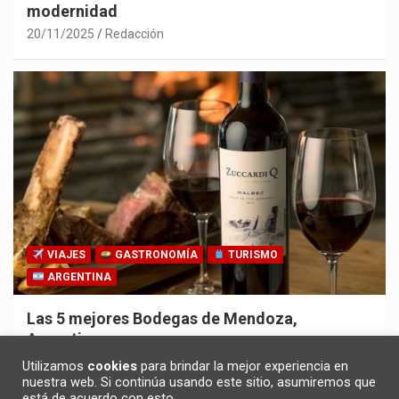
modernidad
20/11/2025
Redacción
VIAJES
GASTRONOMÍA
TURISMO
ARGENTINA
Las 5 mejores Bodegas de Mendoza,
Argentina
30/10/2025
Redacción
Utilizamos
cookies
para brindar la mejor experiencia en
nuestra web. Si continúa usando este sitio, asumiremos que
está de acuerdo con esto.