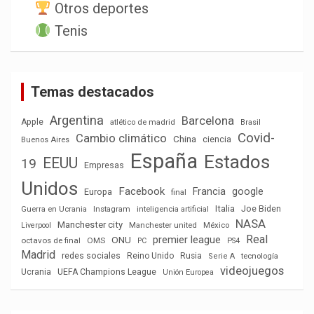
Otros deportes
Tenis
Temas destacados
Argentina
Barcelona
Apple
atlético de madrid
Brasil
Covid-
Cambio climático
China
ciencia
Buenos Aires
España
Estados
EEUU
19
Empresas
Unidos
Facebook
Francia
google
Europa
final
Italia
Joe Biden
Guerra en Ucrania
Instagram
inteligencia artificial
NASA
Manchester city
México
Liverpool
Manchester united
Real
premier league
ONU
octavos de final
OMS
PC
PS4
Madrid
redes sociales
Reino Unido
Rusia
tecnología
Serie A
videojuegos
Ucrania
UEFA Champions League
Unión Europea