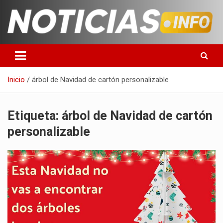
Saltar
al
contenido
Toda la información que debes saber para empezar tu día
Noticias en español
Inicio
árbol de Navidad de cartón personalizable
Etiqueta:
árbol de Navidad de cartón
personalizable