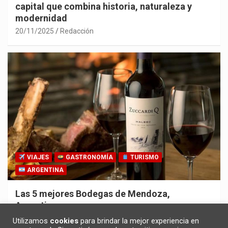
capital que combina historia, naturaleza y
modernidad
20/11/2025
Redacción
VIAJES
GASTRONOMÍA
TURISMO
ARGENTINA
Las 5 mejores Bodegas de Mendoza,
Argentina
30/10/2025
Redacción
Utilizamos
cookies
para brindar la mejor experiencia en