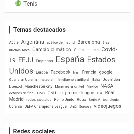
Tenis
Temas destacados
Argentina
Barcelona
Apple
atlético de madrid
Brasil
Covid-
Cambio climático
China
ciencia
Buenos Aires
España
Estados
EEUU
19
Empresas
Unidos
Facebook
Francia
google
Europa
final
Italia
Joe Biden
Guerra en Ucrania
Instagram
inteligencia artificial
NASA
Manchester city
México
Liverpool
Manchester united
Real
premier league
ONU
octavos de final
OMS
PC
PS4
Madrid
redes sociales
Reino Unido
Rusia
tecnología
Serie A
videojuegos
Ucrania
UEFA Champions League
Unión Europea
Redes sociales