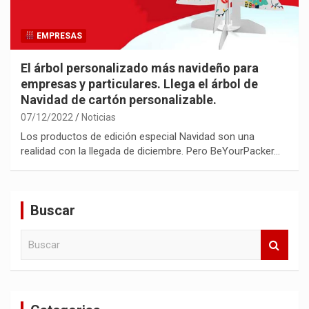
EMPRESAS
El árbol personalizado más navideño para
empresas y particulares. Llega el árbol de
Navidad de cartón personalizable.
07/12/2022
Noticias
Los productos de edición especial Navidad son una
realidad con la llegada de diciembre. Pero BeYourPacker…
Buscar
B
u
s
c
a
r