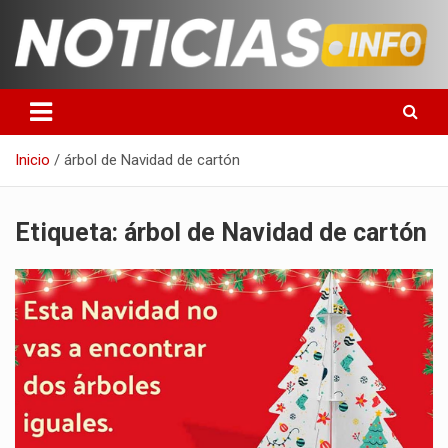
Saltar
al
contenido
Toda la información que debes saber para empezar tu día
Noticias en español
Inicio
árbol de Navidad de cartón
Etiqueta:
árbol de Navidad de cartón