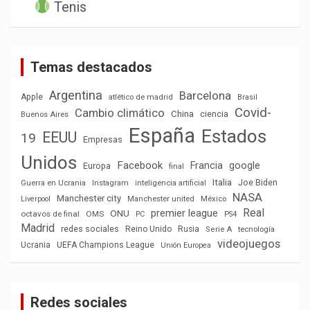
Tenis
Temas destacados
Argentina
Barcelona
Apple
atlético de madrid
Brasil
Covid-
Cambio climático
China
ciencia
Buenos Aires
España
Estados
EEUU
19
Empresas
Unidos
Facebook
Francia
google
Europa
final
Italia
Joe Biden
Guerra en Ucrania
Instagram
inteligencia artificial
NASA
Manchester city
México
Liverpool
Manchester united
Real
premier league
ONU
octavos de final
OMS
PC
PS4
Madrid
redes sociales
Reino Unido
Rusia
tecnología
Serie A
videojuegos
Ucrania
UEFA Champions League
Unión Europea
Redes sociales