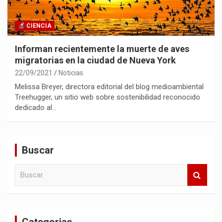
CIENCIA
Informan recientemente la muerte de aves
migratorias en la ciudad de Nueva York
22/09/2021
Noticias
Melissa Breyer, directora editorial del blog medioambiental
Treehugger, un sitio web sobre sostenibilidad reconocido
dedicado al…
Buscar
B
u
s
c
a
Categorias
r