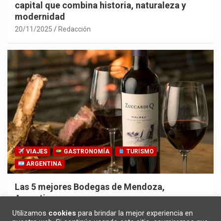
capital que combina historia, naturaleza y
modernidad
20/11/2025
Redacción
VIAJES
GASTRONOMÍA
TURISMO
ARGENTINA
Las 5 mejores Bodegas de Mendoza,
Argentina
30/10/2025
Redacción
Utilizamos
cookies
para brindar la mejor experiencia en