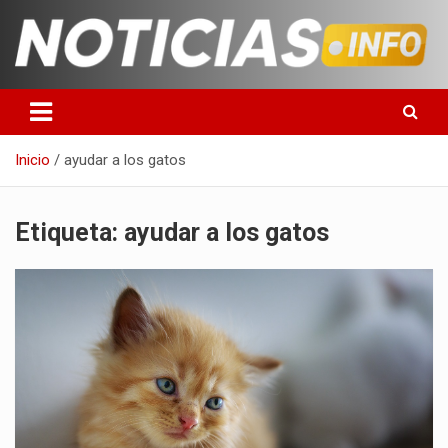
Saltar
al
contenido
Toda la información que debes saber para empezar tu día
Noticias en español
Inicio
ayudar a los gatos
Etiqueta:
ayudar a los gatos