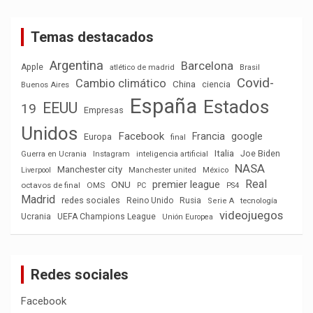
Temas destacados
Argentina
Barcelona
Apple
atlético de madrid
Brasil
Covid-
Cambio climático
China
ciencia
Buenos Aires
España
Estados
EEUU
19
Empresas
Unidos
Facebook
Francia
google
Europa
final
Italia
Joe Biden
Guerra en Ucrania
Instagram
inteligencia artificial
NASA
Manchester city
México
Liverpool
Manchester united
Real
premier league
ONU
octavos de final
OMS
PC
PS4
Madrid
redes sociales
Reino Unido
Rusia
tecnología
Serie A
videojuegos
Ucrania
UEFA Champions League
Unión Europea
Redes sociales
Facebook