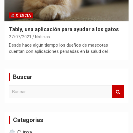
CIENCIA
Tably, una aplicación para ayudar a los gatos
27/07/2021
Noticias
Desde hace algún tiempo los dueños de mascotas
cuentan con aplicaciones pensadas en la salud del…
Buscar
B
u
s
c
a
Categorias
r
Clima