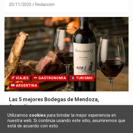
20/11/2025
Redacción
VIAJES
GASTRONOMÍA
TURISMO
ARGENTINA
Las 5 mejores Bodegas de Mendoza,
Argentina
30/10/2025
Redacción
Utilizamos
cookies
para brindar la mejor experiencia en
nuestra web. Si continúa usando este sitio, asumiremos que
está de acuerdo con esto.