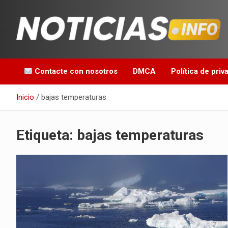
Saltar
al
contenido
Toda la información que debes saber para empezar tu día
Noticias en español
Contacte con nosotros
DMCA
Política de priv
Inicio
bajas temperaturas
Etiqueta:
bajas temperaturas