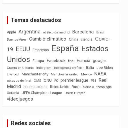
Temas destacados
Argentina
Barcelona
Apple
atlético de madrid
Brasil
Covid-
Cambio climático
China
ciencia
Buenos Aires
España
Estados
EEUU
19
Empresas
Unidos
Facebook
Francia
google
Europa
final
Italia
Joe Biden
Guerra en Ucrania
Instagram
inteligencia artificial
NASA
Manchester city
México
Liverpool
Manchester united
Real
premier league
ONU
octavos de final
OMS
PC
PS4
Madrid
redes sociales
Reino Unido
Rusia
tecnología
Serie A
Ucrania
UEFA Champions League
Unión Europea
videojuegos
Redes sociales