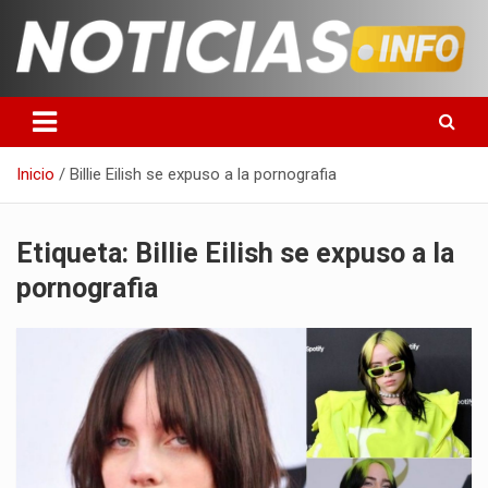
Saltar
al
contenido
Toda la información que debes saber para empezar tu día
Noticias en español
Inicio
Billie Eilish se expuso a la pornografia
Etiqueta:
Billie Eilish se expuso a la
pornografia