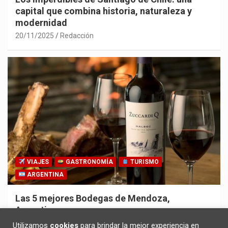
capital que combina historia, naturaleza y
modernidad
20/11/2025
Redacción
VIAJES
GASTRONOMÍA
TURISMO
ARGENTINA
Las 5 mejores Bodegas de Mendoza,
Argentina
30/10/2025
Redacción
Utilizamos
cookies
para brindar la mejor experiencia en