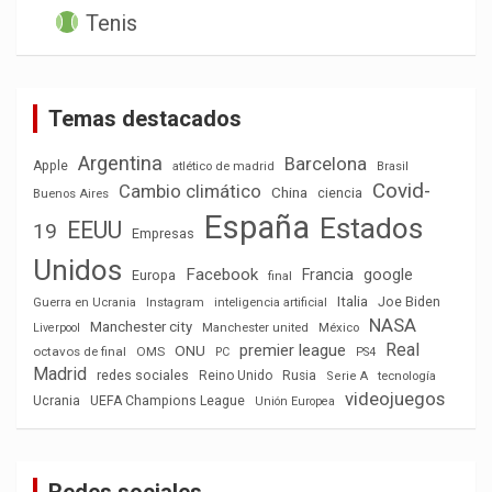
Tenis
Temas destacados
Argentina
Barcelona
Apple
atlético de madrid
Brasil
Covid-
Cambio climático
China
ciencia
Buenos Aires
España
Estados
EEUU
19
Empresas
Unidos
Facebook
Francia
google
Europa
final
Italia
Joe Biden
Guerra en Ucrania
Instagram
inteligencia artificial
NASA
Manchester city
México
Liverpool
Manchester united
Real
premier league
ONU
octavos de final
OMS
PC
PS4
Madrid
redes sociales
Reino Unido
Rusia
tecnología
Serie A
videojuegos
Ucrania
UEFA Champions League
Unión Europea
Redes sociales