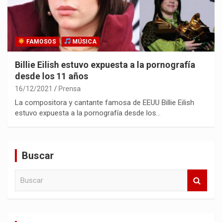
FAMOSOS
MÚSICA
Billie Eilish estuvo expuesta a la pornografía
desde los 11 años
16/12/2021
Prensa
La compositora y cantante famosa de EEUU Billie Eilish
estuvo expuesta a la pornografía desde los…
Buscar
B
u
s
c
a