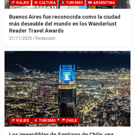
VIAJES
CULTURA
TURISMO
ARGENTINA
Buenos Aires fue reconocida como la ciudad
más deseable del mundo en los Wanderlust
Reader Travel Awards
21/11/2025
Redacción
VIAJES
TURISMO
CHILE
Los imperdibles de Santiago de Chile: una