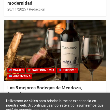
modernidad
20/11/2025
Redacción
VIAJES
GASTRONOMÍA
TURISMO
ARGENTINA
Las 5 mejores Bodegas de Mendoza,
Argentina
30/10/2025
Redacción
Utilizamos
cookies
para brindar la mejor experiencia en
nuestra web. Si continúa usando este sitio, asumiremos que
está de acuerdo con esto.