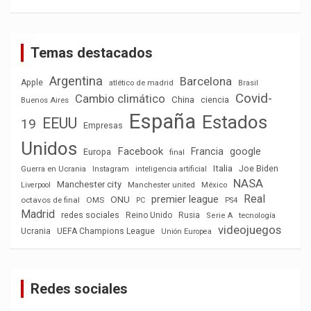
Temas destacados
Argentina
Barcelona
Apple
atlético de madrid
Brasil
Covid-
Cambio climático
China
ciencia
Buenos Aires
España
Estados
EEUU
19
Empresas
Unidos
Facebook
Francia
google
Europa
final
Italia
Joe Biden
Guerra en Ucrania
Instagram
inteligencia artificial
NASA
Manchester city
México
Liverpool
Manchester united
Real
premier league
ONU
octavos de final
OMS
PC
PS4
Madrid
redes sociales
Reino Unido
Rusia
tecnología
Serie A
videojuegos
Ucrania
UEFA Champions League
Unión Europea
Redes sociales