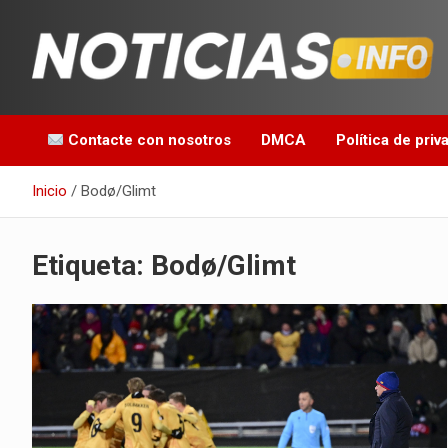
Saltar
al
contenido
Toda la información que debes saber para empezar tu día
Noticias en español
Contacte con nosotros
DMCA
Política de priv
Inicio
Bodø/Glimt
Etiqueta:
Bodø/Glimt