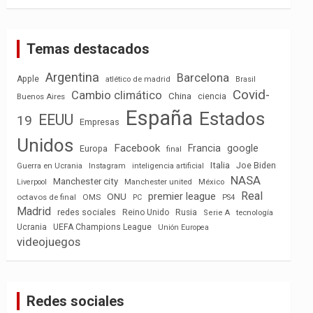
Temas destacados
Argentina
Barcelona
Apple
atlético de madrid
Brasil
Covid-
Cambio climático
China
ciencia
Buenos Aires
España
Estados
EEUU
19
Empresas
Unidos
Facebook
Francia
google
Europa
final
Italia
Joe Biden
Guerra en Ucrania
Instagram
inteligencia artificial
NASA
Manchester city
México
Liverpool
Manchester united
Real
premier league
ONU
octavos de final
OMS
PC
PS4
Madrid
redes sociales
Reino Unido
Rusia
tecnología
Serie A
Ucrania
UEFA Champions League
Unión Europea
videojuegos
Redes sociales