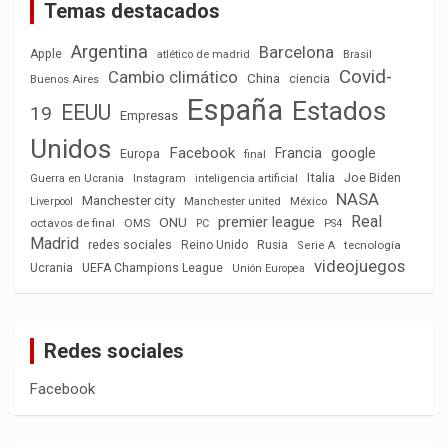
Temas destacados
Argentina
Barcelona
Apple
Brasil
atlético de madrid
Covid-
Cambio climático
China
ciencia
Buenos Aires
España
Estados
EEUU
19
Empresas
Unidos
Facebook
Francia
google
Europa
final
Italia
Joe Biden
Guerra en Ucrania
Instagram
inteligencia artificial
NASA
Manchester city
México
Liverpool
Manchester united
Real
premier league
ONU
octavos de final
OMS
PC
PS4
Madrid
redes sociales
Reino Unido
Rusia
tecnología
Serie A
videojuegos
Ucrania
UEFA Champions League
Unión Europea
Redes sociales
Facebook