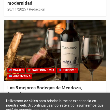
modernidad
20/11/2025
Redacción
VIAJES
GASTRONOMÍA
TURISMO
ARGENTINA
Las 5 mejores Bodegas de Mendoza,
Argentina
30/10/2025
Redacción
Utilizamos
cookies
para brindar la mejor experiencia en
nuestra web. Si continúa usando este sitio, asumiremos que
está de acuerdo con esto.