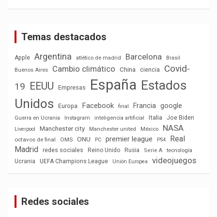
Temas destacados
Argentina
Barcelona
Apple
atlético de madrid
Brasil
Covid-
Cambio climático
China
ciencia
Buenos Aires
España
Estados
EEUU
19
Empresas
Unidos
Facebook
Francia
google
Europa
final
Italia
Joe Biden
Guerra en Ucrania
Instagram
inteligencia artificial
NASA
Manchester city
México
Liverpool
Manchester united
Real
premier league
ONU
octavos de final
OMS
PC
PS4
Madrid
redes sociales
Reino Unido
Rusia
tecnología
Serie A
videojuegos
Ucrania
UEFA Champions League
Unión Europea
Redes sociales