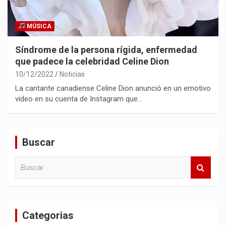
MÚSICA
Síndrome de la persona rígida, enfermedad
que padece la celebridad Celine Dion
10/12/2022
Noticias
La cantante canadiense Celine Dion anunció en un emotivo
video en su cuenta de Instagram que…
Buscar
B
u
s
c
a
Categorias
r