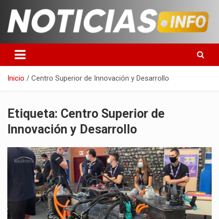
Saltar
al
contenido
Toda la información que debes saber para empezar tu día
Noticias en español
Inicio
Centro Superior de Innovación y Desarrollo
Etiqueta:
Centro Superior de
Innovación y Desarrollo