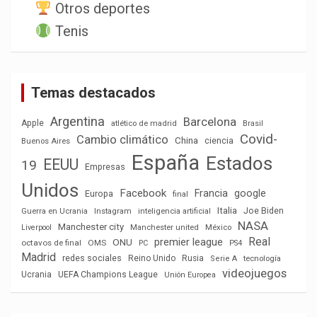
Otros deportes
Tenis
Temas destacados
Argentina
Barcelona
Apple
atlético de madrid
Brasil
Covid-
Cambio climático
China
ciencia
Buenos Aires
España
Estados
EEUU
19
Empresas
Unidos
Facebook
Francia
google
Europa
final
Italia
Joe Biden
Guerra en Ucrania
Instagram
inteligencia artificial
NASA
Manchester city
México
Liverpool
Manchester united
Real
premier league
ONU
octavos de final
OMS
PC
PS4
Madrid
redes sociales
Reino Unido
Rusia
tecnología
Serie A
videojuegos
Ucrania
UEFA Champions League
Unión Europea