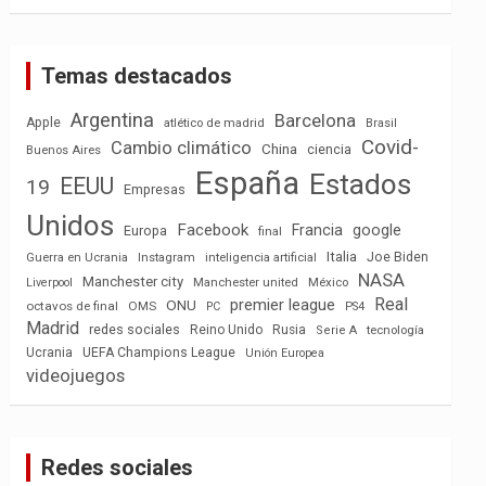
Temas destacados
Argentina
Barcelona
Apple
atlético de madrid
Brasil
Covid-
Cambio climático
China
ciencia
Buenos Aires
España
Estados
EEUU
19
Empresas
Unidos
Facebook
Francia
google
Europa
final
Italia
Joe Biden
Guerra en Ucrania
Instagram
inteligencia artificial
NASA
Manchester city
México
Liverpool
Manchester united
Real
premier league
ONU
octavos de final
OMS
PC
PS4
Madrid
redes sociales
Reino Unido
Rusia
tecnología
Serie A
Ucrania
UEFA Champions League
Unión Europea
videojuegos
Redes sociales