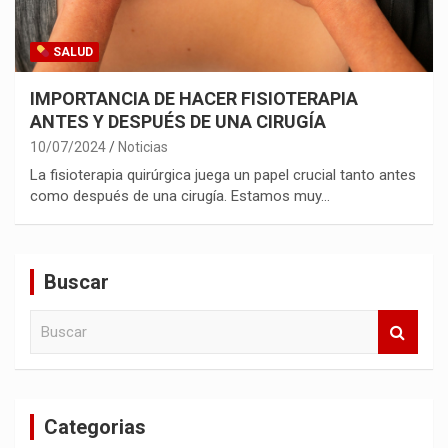
SALUD
IMPORTANCIA DE HACER FISIOTERAPIA
ANTES Y DESPUÉS DE UNA CIRUGÍA
10/07/2024
Noticias
La fisioterapia quirúrgica juega un papel crucial tanto antes
como después de una cirugía. Estamos muy…
Buscar
B
u
s
c
a
Categorias
r