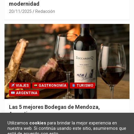
modernidad
20/11/2025
Redacción
VIAJES
GASTRONOMÍA
TURISMO
ARGENTINA
Las 5 mejores Bodegas de Mendoza,
Argentina
30/10/2025
Redacción
Utilizamos
cookies
para brindar la mejor experiencia en
nuestra web. Si continúa usando este sitio, asumiremos que
está de acuerdo con esto.