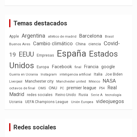
Temas destacados
Argentina
Barcelona
Apple
atlético de madrid
Brasil
Covid-
Cambio climático
China
ciencia
Buenos Aires
España
Estados
EEUU
19
Empresas
Unidos
Facebook
Francia
google
Europa
final
Italia
Joe Biden
Guerra en Ucrania
Instagram
inteligencia artificial
NASA
Manchester city
México
Liverpool
Manchester united
Real
premier league
ONU
octavos de final
OMS
PC
PS4
Madrid
redes sociales
Reino Unido
Rusia
tecnología
Serie A
videojuegos
Ucrania
UEFA Champions League
Unión Europea
Redes sociales