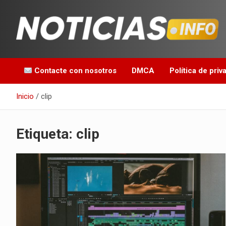
Saltar
al
contenido
Toda la información que debes saber para empezar tu día
Noticias en español
Contacte con nosotros
DMCA
Política de priv
Inicio
clip
Etiqueta:
clip