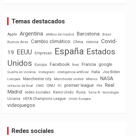
Temas destacados
Argentina
Barcelona
Apple
atlético de madrid
Brasil
Covid-
Cambio climático
China
ciencia
Buenos Aires
España
Estados
EEUU
19
Empresas
Unidos
Facebook
Francia
google
Europa
final
Italia
Joe Biden
Guerra en Ucrania
Instagram
inteligencia artificial
NASA
Manchester city
México
Liverpool
Manchester united
Real
premier league
ONU
octavos de final
OMS
PC
PS4
Madrid
redes sociales
Reino Unido
Rusia
tecnología
Serie A
Ucrania
UEFA Champions League
Unión Europea
videojuegos
Redes sociales