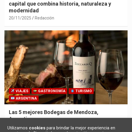
capital que combina historia, naturaleza y
modernidad
20/11/2025
Redacción
VIAJES
GASTRONOMÍA
TURISMO
ARGENTINA
Las 5 mejores Bodegas de Mendoza,
Argentina
30/10/2025
Redacción
Utilizamos
cookies
para brindar la mejor experiencia en