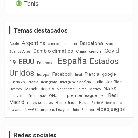
Tenis
Temas destacados
Argentina
Barcelona
Apple
atlético de madrid
Brasil
Covid-
Cambio climático
China
ciencia
Buenos Aires
España
Estados
EEUU
19
Empresas
Unidos
Facebook
Francia
google
Europa
final
Italia
Joe Biden
Guerra en Ucrania
Instagram
inteligencia artificial
NASA
Manchester city
México
Liverpool
Manchester united
Real
premier league
ONU
octavos de final
OMS
PC
PS4
Madrid
redes sociales
Reino Unido
Rusia
tecnología
Serie A
videojuegos
Ucrania
UEFA Champions League
Unión Europea
Redes sociales