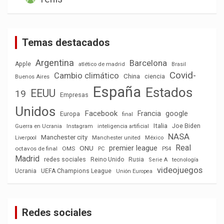
Temas destacados
Argentina
Barcelona
Apple
atlético de madrid
Brasil
Covid-
Cambio climático
China
ciencia
Buenos Aires
España
Estados
EEUU
19
Empresas
Unidos
Facebook
Francia
google
Europa
final
Italia
Joe Biden
Guerra en Ucrania
Instagram
inteligencia artificial
NASA
Manchester city
México
Liverpool
Manchester united
Real
premier league
ONU
octavos de final
OMS
PC
PS4
Madrid
redes sociales
Reino Unido
Rusia
tecnología
Serie A
videojuegos
Ucrania
UEFA Champions League
Unión Europea
Redes sociales