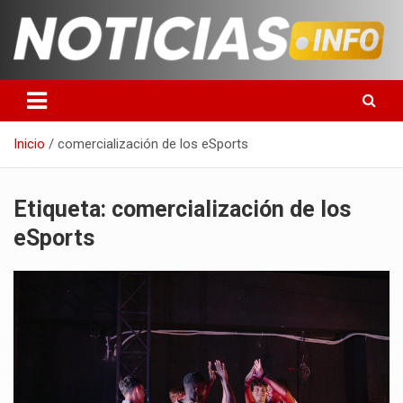
Saltar
al
contenido
Toda la información que debes saber para empezar tu día
Noticias en español
Inicio
comercialización de los eSports
Etiqueta:
comercialización de los
eSports