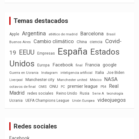
Temas destacados
Argentina
Barcelona
Apple
atlético de madrid
Brasil
Covid-
Cambio climático
China
ciencia
Buenos Aires
España
Estados
EEUU
19
Empresas
Unidos
Facebook
Francia
google
Europa
final
Italia
Joe Biden
Guerra en Ucrania
Instagram
inteligencia artificial
NASA
Manchester city
México
Liverpool
Manchester united
Real
premier league
ONU
octavos de final
OMS
PC
PS4
Madrid
redes sociales
Reino Unido
Rusia
tecnología
Serie A
videojuegos
Ucrania
UEFA Champions League
Unión Europea
Redes sociales
Facebook