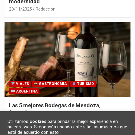
modernidad
20/11/2025
Redacción
VIAJES
GASTRONOMÍA
TURISMO
ARGENTINA
Las 5 mejores Bodegas de Mendoza,
Argentina
30/10/2025
Redacción
Utilizamos
cookies
para brindar la mejor experiencia en
nuestra web. Si continúa usando este sitio, asumiremos que
está de acuerdo con esto.