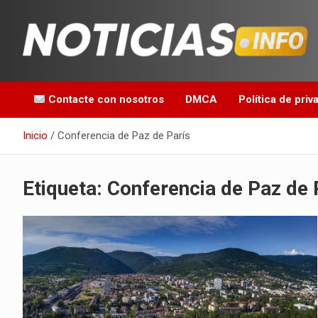
Saltar
al
contenido
Toda la información que debes saber para empezar tu día
Noticias en español
Contacte con nosotros
DMCA
Política de priv
Inicio
Conferencia de Paz de París
Etiqueta:
Conferencia de Paz de 