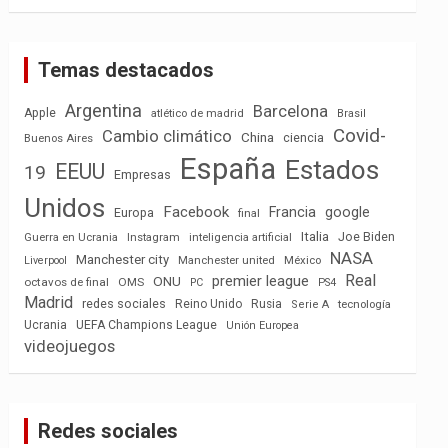
Temas destacados
Argentina
Barcelona
Apple
atlético de madrid
Brasil
Covid-
Cambio climático
China
ciencia
Buenos Aires
España
Estados
EEUU
19
Empresas
Unidos
Facebook
Francia
google
Europa
final
Italia
Joe Biden
Guerra en Ucrania
Instagram
inteligencia artificial
NASA
Manchester city
México
Liverpool
Manchester united
Real
premier league
ONU
octavos de final
OMS
PC
PS4
Madrid
redes sociales
Reino Unido
Rusia
tecnología
Serie A
Ucrania
UEFA Champions League
Unión Europea
videojuegos
Redes sociales