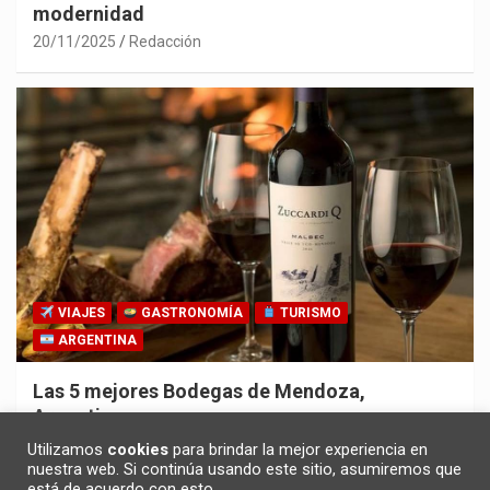
modernidad
20/11/2025
Redacción
VIAJES
GASTRONOMÍA
TURISMO
ARGENTINA
Las 5 mejores Bodegas de Mendoza,
Argentina
30/10/2025
Redacción
Utilizamos
cookies
para brindar la mejor experiencia en
nuestra web. Si continúa usando este sitio, asumiremos que
está de acuerdo con esto.