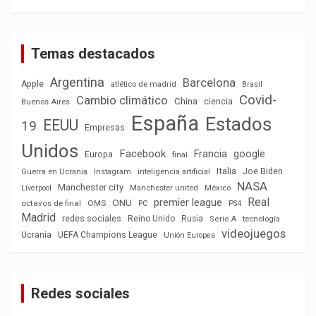
Temas destacados
Argentina
Barcelona
Apple
atlético de madrid
Brasil
Covid-
Cambio climático
China
ciencia
Buenos Aires
España
Estados
EEUU
19
Empresas
Unidos
Facebook
Francia
google
Europa
final
Italia
Joe Biden
Guerra en Ucrania
Instagram
inteligencia artificial
NASA
Manchester city
México
Liverpool
Manchester united
Real
premier league
ONU
octavos de final
OMS
PC
PS4
Madrid
redes sociales
Reino Unido
Rusia
tecnología
Serie A
videojuegos
Ucrania
UEFA Champions League
Unión Europea
Redes sociales