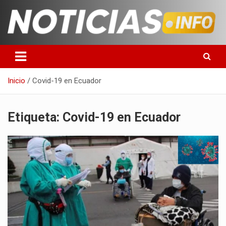
Saltar
al
contenido
Toda la información que debes saber para empezar tu día
Noticias en español
Inicio
Covid-19 en Ecuador
Etiqueta:
Covid-19 en Ecuador