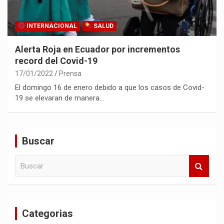
INTERNACIONAL
SALUD
Alerta Roja en Ecuador por incrementos
record del Covid-19
17/01/2022
Prensa
El domingo 16 de enero debido a que los casos de Covid-
19 se elevaran de manera…
Buscar
B
u
s
c
a
Categorias
r