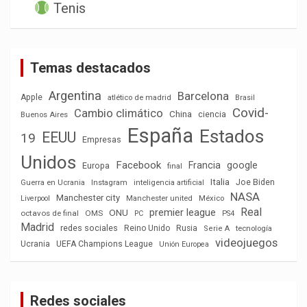
Tenis
Temas destacados
Argentina
Barcelona
Apple
atlético de madrid
Brasil
Covid-
Cambio climático
China
ciencia
Buenos Aires
España
Estados
EEUU
19
Empresas
Unidos
Facebook
Francia
google
Europa
final
Italia
Joe Biden
Guerra en Ucrania
Instagram
inteligencia artificial
NASA
Manchester city
México
Liverpool
Manchester united
Real
premier league
ONU
octavos de final
OMS
PC
PS4
Madrid
redes sociales
Reino Unido
Rusia
tecnología
Serie A
videojuegos
Ucrania
UEFA Champions League
Unión Europea
Redes sociales