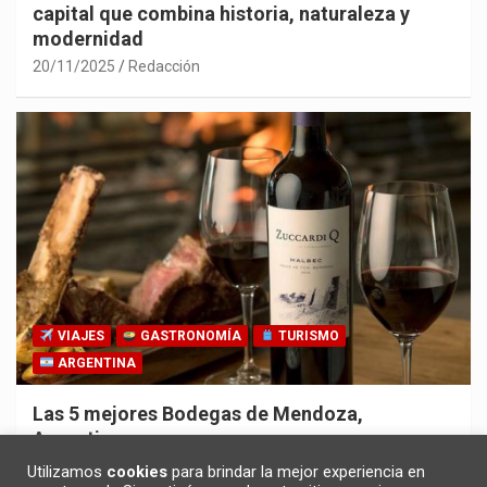
capital que combina historia, naturaleza y
modernidad
20/11/2025
Redacción
VIAJES
GASTRONOMÍA
TURISMO
ARGENTINA
Las 5 mejores Bodegas de Mendoza,
Argentina
30/10/2025
Redacción
Utilizamos
cookies
para brindar la mejor experiencia en