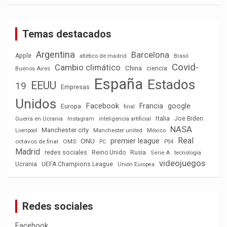
Temas destacados
Argentina
Barcelona
Apple
atlético de madrid
Brasil
Covid-
Cambio climático
China
ciencia
Buenos Aires
España
Estados
EEUU
19
Empresas
Unidos
Facebook
Francia
google
Europa
final
Italia
Joe Biden
Guerra en Ucrania
Instagram
inteligencia artificial
NASA
Manchester city
México
Liverpool
Manchester united
Real
premier league
ONU
octavos de final
OMS
PC
PS4
Madrid
redes sociales
Reino Unido
Rusia
tecnología
Serie A
videojuegos
Ucrania
UEFA Champions League
Unión Europea
Redes sociales
Facebook