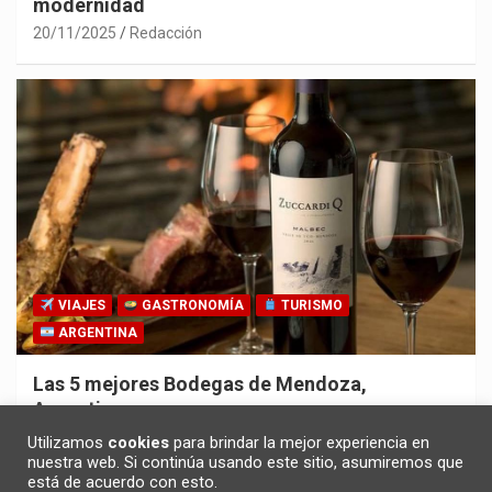
modernidad
20/11/2025
Redacción
VIAJES
GASTRONOMÍA
TURISMO
ARGENTINA
Las 5 mejores Bodegas de Mendoza,
Argentina
30/10/2025
Redacción
Utilizamos
cookies
para brindar la mejor experiencia en
nuestra web. Si continúa usando este sitio, asumiremos que
está de acuerdo con esto.