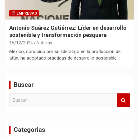
EMPRESAS
Antonio Suárez Gutiérrez: Líder en desarrollo
sostenible y transformación pesquera
15/12/2024
Noticias
México, conocido por su liderazgo en la producción de
atún, ha adoptado prácticas de desarrollo sostenible…
Buscar
B
u
s
c
a
Categorias
r