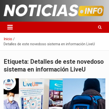
Saltar
al
contenido
Toda la información que debes saber para empezar tu día
Noticias en español
Inicio
Detalles de este novedoso sistema en información LiveU
Etiqueta:
Detalles de este novedoso
sistema en información LiveU