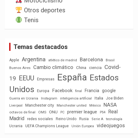
Motociclismo
Otros deportes
Tenis
Temas destacados
Argentina
Barcelona
Apple
atlético de madrid
Brasil
Covid-
Cambio climático
China
ciencia
Buenos Aires
España
Estados
EEUU
19
Empresas
Unidos
Facebook
Francia
google
Europa
final
Italia
Joe Biden
Guerra en Ucrania
Instagram
inteligencia artificial
NASA
Manchester city
México
Liverpool
Manchester united
Real
premier league
ONU
octavos de final
OMS
PC
PS4
Madrid
redes sociales
Reino Unido
Rusia
tecnología
Serie A
videojuegos
Ucrania
UEFA Champions League
Unión Europea