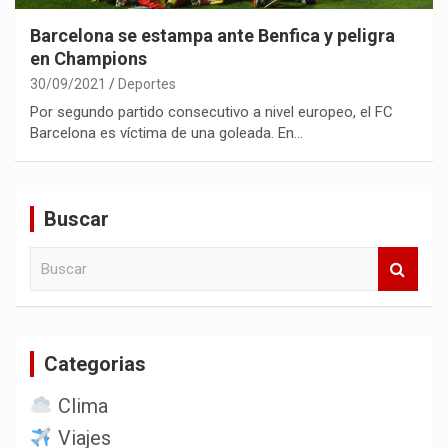
Barcelona se estampa ante Benfica y peligra
en Champions
30/09/2021
Deportes
Por segundo partido consecutivo a nivel europeo, el FC
Barcelona es víctima de una goleada. En…
Buscar
B
u
s
c
a
Categorias
r
Clima
Viajes