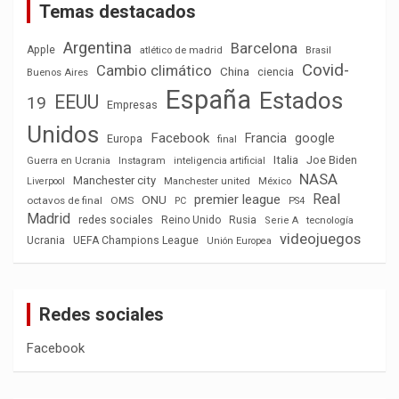
Temas destacados
Argentina
Barcelona
Apple
atlético de madrid
Brasil
Covid-
Cambio climático
China
ciencia
Buenos Aires
España
Estados
EEUU
19
Empresas
Unidos
Facebook
Francia
google
Europa
final
Italia
Joe Biden
Guerra en Ucrania
Instagram
inteligencia artificial
NASA
Manchester city
México
Liverpool
Manchester united
Real
premier league
ONU
octavos de final
OMS
PC
PS4
Madrid
redes sociales
Reino Unido
Rusia
tecnología
Serie A
videojuegos
Ucrania
UEFA Champions League
Unión Europea
Redes sociales
Facebook