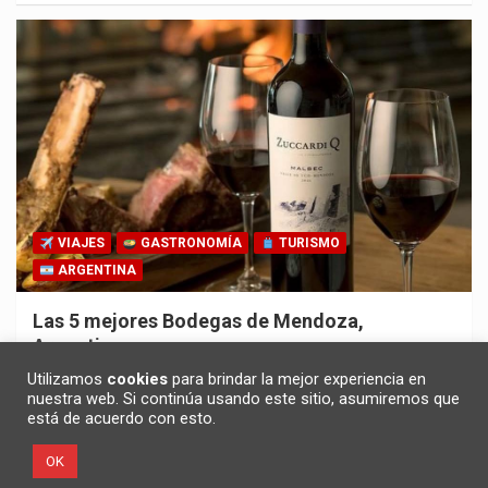
VIAJES
GASTRONOMÍA
TURISMO
ARGENTINA
Las 5 mejores Bodegas de Mendoza,
Argentina
30/10/2025
Redacción
Utilizamos
cookies
para brindar la mejor experiencia en
nuestra web. Si continúa usando este sitio, asumiremos que
está de acuerdo con esto.
OK
Copyright ©2026
Noticias en español
Política de privacidad