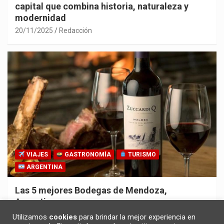
capital que combina historia, naturaleza y
modernidad
20/11/2025
Redacción
VIAJES
GASTRONOMÍA
TURISMO
ARGENTINA
Las 5 mejores Bodegas de Mendoza,
Argentina
30/10/2025
Redacción
Utilizamos
cookies
para brindar la mejor experiencia en