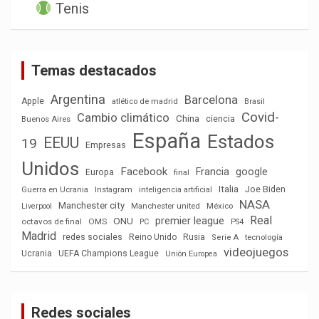
Tenis
Temas destacados
Argentina
Barcelona
Apple
atlético de madrid
Brasil
Covid-
Cambio climático
China
ciencia
Buenos Aires
España
Estados
EEUU
19
Empresas
Unidos
Facebook
Francia
google
Europa
final
Italia
Joe Biden
Guerra en Ucrania
Instagram
inteligencia artificial
NASA
Manchester city
México
Liverpool
Manchester united
Real
premier league
ONU
octavos de final
OMS
PC
PS4
Madrid
redes sociales
Reino Unido
Rusia
tecnología
Serie A
videojuegos
Ucrania
UEFA Champions League
Unión Europea
Redes sociales