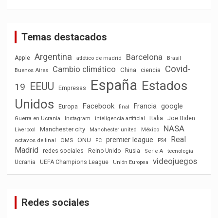
Temas destacados
Argentina
Barcelona
Apple
atlético de madrid
Brasil
Covid-
Cambio climático
China
ciencia
Buenos Aires
España
Estados
EEUU
19
Empresas
Unidos
Facebook
Francia
google
Europa
final
Italia
Joe Biden
Guerra en Ucrania
Instagram
inteligencia artificial
NASA
Manchester city
México
Liverpool
Manchester united
Real
premier league
ONU
octavos de final
OMS
PC
PS4
Madrid
redes sociales
Reino Unido
Rusia
tecnología
Serie A
videojuegos
Ucrania
UEFA Champions League
Unión Europea
Redes sociales