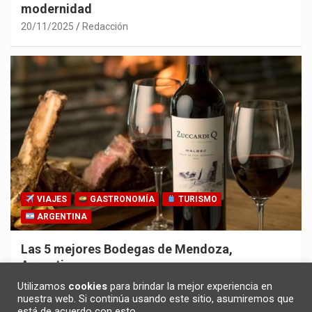
modernidad
20/11/2025
Redacción
VIAJES
GASTRONOMÍA
TURISMO
ARGENTINA
Las 5 mejores Bodegas de Mendoza,
Argentina
30/10/2025
Redacción
Utilizamos
cookies
para brindar la mejor experiencia en
nuestra web. Si continúa usando este sitio, asumiremos que
está de acuerdo con esto.