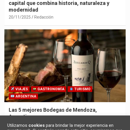
capital que combina historia, naturaleza y
modernidad
20/11/2025
Redacción
VIAJES
GASTRONOMÍA
TURISMO
ARGENTINA
Las 5 mejores Bodegas de Mendoza,
Argentina
30/10/2025
Redacción
Utilizamos
cookies
para brindar la mejor experiencia en