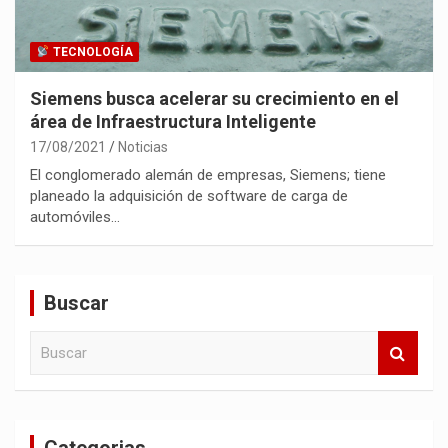
TECNOLOGÍA
Siemens busca acelerar su crecimiento en el
área de Infraestructura Inteligente
17/08/2021
Noticias
El conglomerado alemán de empresas, Siemens; tiene
planeado la adquisición de software de carga de
automóviles…
Buscar
B
u
s
c
a
Categorias
r