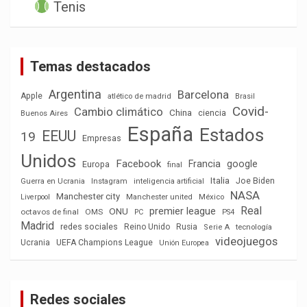
Tenis
Temas destacados
Argentina
Barcelona
Apple
atlético de madrid
Brasil
Covid-
Cambio climático
China
ciencia
Buenos Aires
España
Estados
EEUU
19
Empresas
Unidos
Facebook
Francia
google
Europa
final
Italia
Joe Biden
Guerra en Ucrania
Instagram
inteligencia artificial
NASA
Manchester city
México
Liverpool
Manchester united
Real
premier league
ONU
octavos de final
OMS
PC
PS4
Madrid
redes sociales
Reino Unido
Rusia
tecnología
Serie A
videojuegos
Ucrania
UEFA Champions League
Unión Europea
Redes sociales