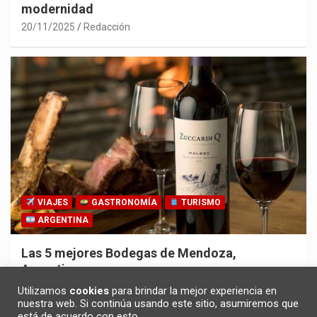
modernidad
20/11/2025
Redacción
VIAJES
GASTRONOMÍA
TURISMO
ARGENTINA
Las 5 mejores Bodegas de Mendoza,
Argentina
30/10/2025
Redacción
Utilizamos
cookies
para brindar la mejor experiencia en
nuestra web. Si continúa usando este sitio, asumiremos que
está de acuerdo con esto.