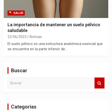
SALUD
La importancia de mantener un suelo pélvico
saludable
22/06/2023
Noticias
El suelo pélvico es una estructura anatómica esencial que
se encuentra en la parte inferior de…
Buscar
B
u
s
c
a
Categorias
r