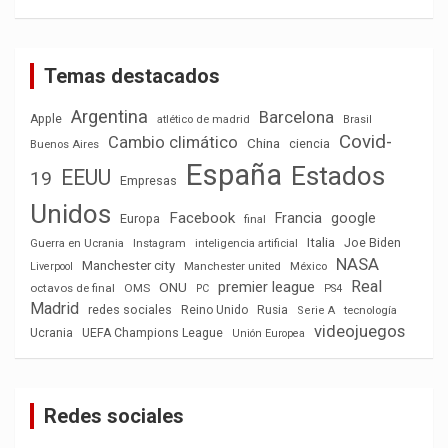
Temas destacados
Argentina
Barcelona
Apple
atlético de madrid
Brasil
Covid-
Cambio climático
China
ciencia
Buenos Aires
España
Estados
EEUU
19
Empresas
Unidos
Facebook
Francia
google
Europa
final
Italia
Joe Biden
Guerra en Ucrania
Instagram
inteligencia artificial
NASA
Manchester city
México
Liverpool
Manchester united
Real
premier league
ONU
octavos de final
OMS
PC
PS4
Madrid
redes sociales
Reino Unido
Rusia
tecnología
Serie A
videojuegos
Ucrania
UEFA Champions League
Unión Europea
Redes sociales