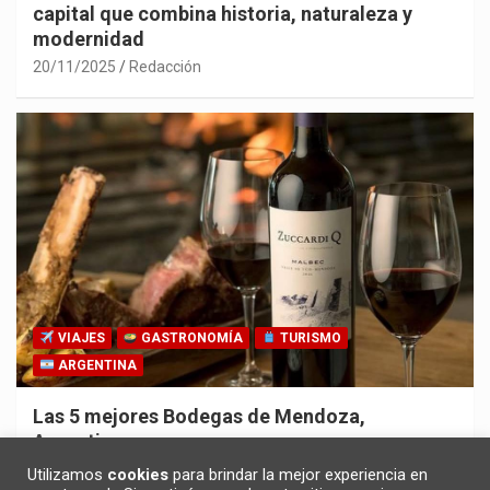
capital que combina historia, naturaleza y
modernidad
20/11/2025
Redacción
VIAJES
GASTRONOMÍA
TURISMO
ARGENTINA
Las 5 mejores Bodegas de Mendoza,
Argentina
30/10/2025
Redacción
Utilizamos
cookies
para brindar la mejor experiencia en