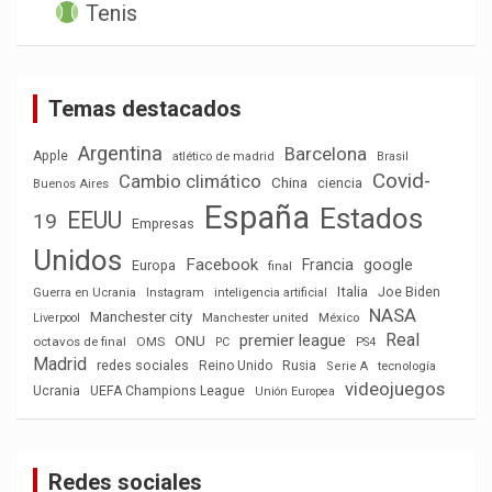
Tenis
Temas destacados
Argentina
Barcelona
Apple
atlético de madrid
Brasil
Covid-
Cambio climático
China
ciencia
Buenos Aires
España
Estados
EEUU
19
Empresas
Unidos
Facebook
Francia
google
Europa
final
Italia
Joe Biden
Guerra en Ucrania
Instagram
inteligencia artificial
NASA
Manchester city
México
Liverpool
Manchester united
Real
premier league
ONU
octavos de final
OMS
PC
PS4
Madrid
redes sociales
Reino Unido
Rusia
tecnología
Serie A
videojuegos
Ucrania
UEFA Champions League
Unión Europea
Redes sociales