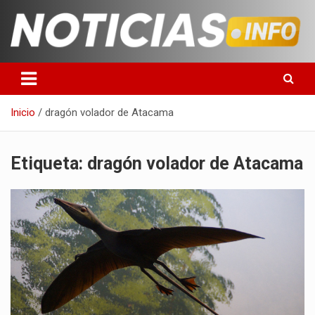
Saltar
al
contenido
Toda la información que debes saber para empezar tu día
Noticias en español
Inicio
dragón volador de Atacama
Etiqueta:
dragón volador de Atacama