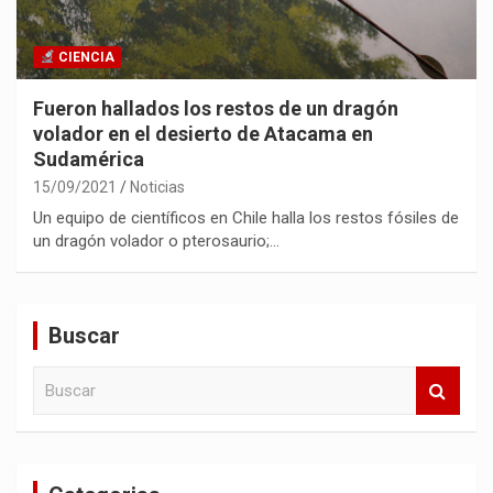
CIENCIA
Fueron hallados los restos de un dragón
volador en el desierto de Atacama en
Sudamérica
15/09/2021
Noticias
Un equipo de científicos en Chile halla los restos fósiles de
un dragón volador o pterosaurio;…
Buscar
B
u
s
c
a
r