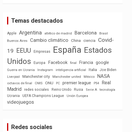
Temas destacados
Argentina
Barcelona
Apple
atlético de madrid
Brasil
Covid-
Cambio climático
China
ciencia
Buenos Aires
España
Estados
EEUU
19
Empresas
Unidos
Facebook
Francia
google
Europa
final
Italia
Joe Biden
Guerra en Ucrania
Instagram
inteligencia artificial
NASA
Manchester city
México
Liverpool
Manchester united
Real
premier league
ONU
octavos de final
OMS
PC
PS4
Madrid
redes sociales
Reino Unido
Rusia
tecnología
Serie A
Ucrania
UEFA Champions League
Unión Europea
videojuegos
Redes sociales