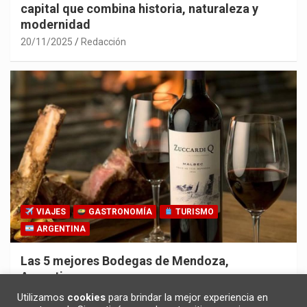
capital que combina historia, naturaleza y
modernidad
20/11/2025
Redacción
VIAJES
GASTRONOMÍA
TURISMO
ARGENTINA
Las 5 mejores Bodegas de Mendoza,
Argentina
30/10/2025
Redacción
Utilizamos
cookies
para brindar la mejor experiencia en