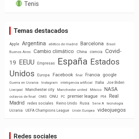
Tenis
Temas destacados
Argentina
Barcelona
Apple
atlético de madrid
Brasil
Covid-
Cambio climático
China
ciencia
Buenos Aires
España
Estados
EEUU
19
Empresas
Unidos
Facebook
Francia
google
Europa
final
Italia
Joe Biden
Guerra en Ucrania
Instagram
inteligencia artificial
NASA
Manchester city
México
Liverpool
Manchester united
Real
premier league
ONU
octavos de final
OMS
PC
PS4
Madrid
redes sociales
Reino Unido
Rusia
tecnología
Serie A
videojuegos
Ucrania
UEFA Champions League
Unión Europea
Redes sociales