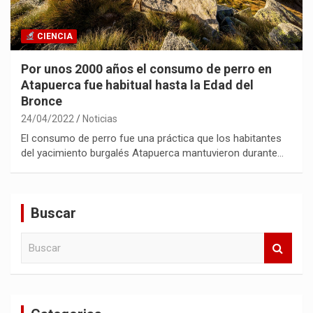
CIENCIA
Por unos 2000 años el consumo de perro en
Atapuerca fue habitual hasta la Edad del
Bronce
24/04/2022
Noticias
El consumo de perro fue una práctica que los habitantes
del yacimiento burgalés Atapuerca mantuvieron durante…
Buscar
B
u
s
c
a
r