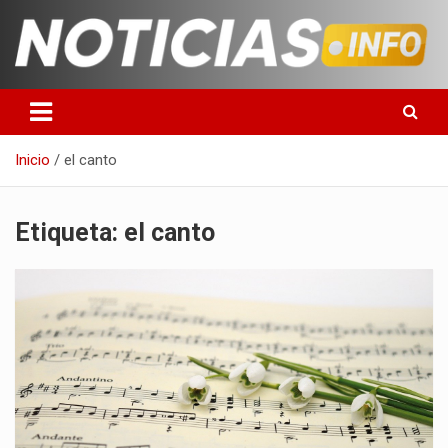
Saltar
al
contenido
Toda la información que debes saber para empezar tu día
Noticias en español
Inicio
el canto
Etiqueta:
el canto