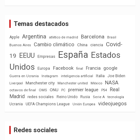
Temas destacados
Argentina
Barcelona
Apple
atlético de madrid
Brasil
Covid-
Cambio climático
China
ciencia
Buenos Aires
España
Estados
EEUU
19
Empresas
Unidos
Facebook
Francia
google
Europa
final
Italia
Joe Biden
Guerra en Ucrania
Instagram
inteligencia artificial
NASA
Manchester city
México
Liverpool
Manchester united
Real
premier league
ONU
octavos de final
OMS
PC
PS4
Madrid
redes sociales
Reino Unido
Rusia
tecnología
Serie A
videojuegos
Ucrania
UEFA Champions League
Unión Europea
Redes sociales