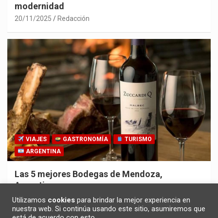
modernidad
20/11/2025
Redacción
VIAJES
GASTRONOMÍA
TURISMO
ARGENTINA
Las 5 mejores Bodegas de Mendoza,
Argentina
30/10/2025
Redacción
Utilizamos
cookies
para brindar la mejor experiencia en
nuestra web. Si continúa usando este sitio, asumiremos que
está de acuerdo con esto.