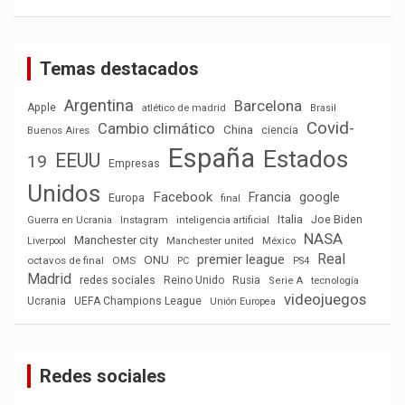
Temas destacados
Argentina
Barcelona
Apple
atlético de madrid
Brasil
Covid-
Cambio climático
China
ciencia
Buenos Aires
España
Estados
EEUU
19
Empresas
Unidos
Facebook
Francia
google
Europa
final
Italia
Joe Biden
Guerra en Ucrania
Instagram
inteligencia artificial
NASA
Manchester city
México
Liverpool
Manchester united
Real
premier league
ONU
octavos de final
OMS
PC
PS4
Madrid
redes sociales
Reino Unido
Rusia
tecnología
Serie A
videojuegos
Ucrania
UEFA Champions League
Unión Europea
Redes sociales