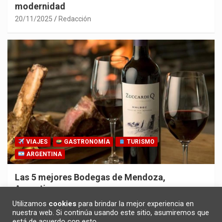
modernidad
20/11/2025
Redacción
VIAJES
GASTRONOMÍA
TURISMO
ARGENTINA
Las 5 mejores Bodegas de Mendoza,
Argentina
30/10/2025
Redacción
Utilizamos
cookies
para brindar la mejor experiencia en
nuestra web. Si continúa usando este sitio, asumiremos que
está de acuerdo con esto.