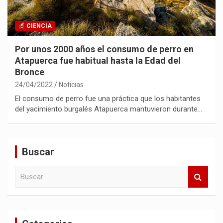
CIENCIA
Por unos 2000 años el consumo de perro en
Atapuerca fue habitual hasta la Edad del
Bronce
24/04/2022
Noticias
El consumo de perro fue una práctica que los habitantes
del yacimiento burgalés Atapuerca mantuvieron durante…
Buscar
B
u
s
c
a
r