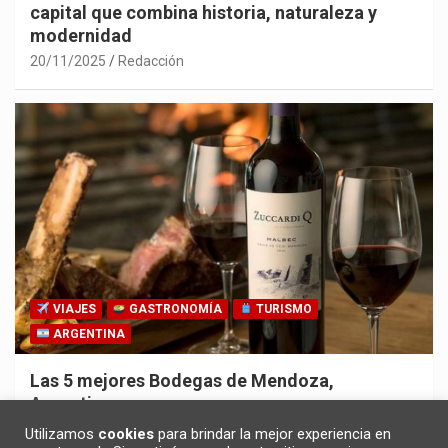
capital que combina historia, naturaleza y
modernidad
20/11/2025
Redacción
VIAJES
GASTRONOMÍA
TURISMO
ARGENTINA
Las 5 mejores Bodegas de Mendoza,
Argentina
30/10/2025
Redacción
Utilizamos
cookies
para brindar la mejor experiencia en