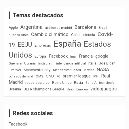
Temas destacados
Argentina
Barcelona
Apple
atlético de madrid
Brasil
Covid-
Cambio climático
China
ciencia
Buenos Aires
España
Estados
EEUU
19
Empresas
Unidos
Facebook
Francia
google
Europa
final
Italia
Joe Biden
Guerra en Ucrania
Instagram
inteligencia artificial
NASA
Manchester city
México
Liverpool
Manchester united
Real
premier league
ONU
octavos de final
OMS
PC
PS4
Madrid
redes sociales
Reino Unido
Rusia
tecnología
Serie A
videojuegos
Ucrania
UEFA Champions League
Unión Europea
Redes sociales
Facebook