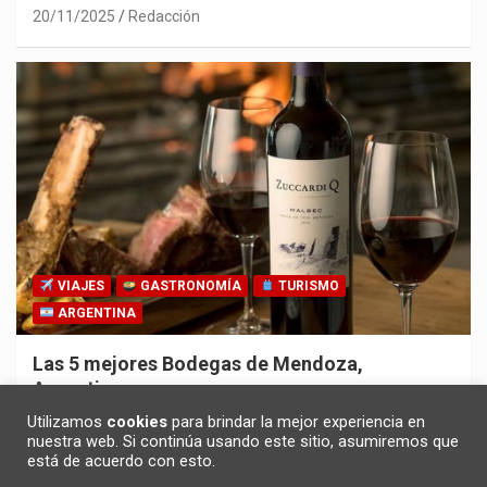
20/11/2025
Redacción
VIAJES
GASTRONOMÍA
TURISMO
ARGENTINA
Las 5 mejores Bodegas de Mendoza,
Argentina
30/10/2025
Redacción
Utilizamos
cookies
para brindar la mejor experiencia en
nuestra web. Si continúa usando este sitio, asumiremos que
está de acuerdo con esto.