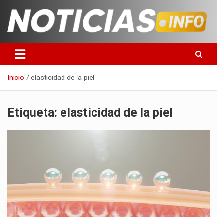
Saltar
al
contenido
Toda la información que debes saber para empezar tu día
Noticias en español
Inicio
elasticidad de la piel
Etiqueta:
elasticidad de la piel