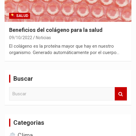
SALUD
Beneficios del colágeno para la salud
09/10/2022
Noticias
El colágeno es la proteína mayor que hay en nuestro
organismo. Generado automáticamente por el cuerpo…
Buscar
B
u
s
c
a
Categorias
r
Clima