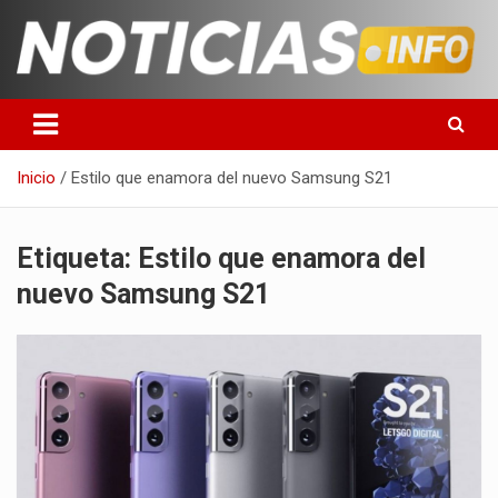
Saltar
al
contenido
Toda la información que debes saber para empezar tu día
Noticias en español
Inicio
Estilo que enamora del nuevo Samsung S21
Etiqueta:
Estilo que enamora del
nuevo Samsung S21