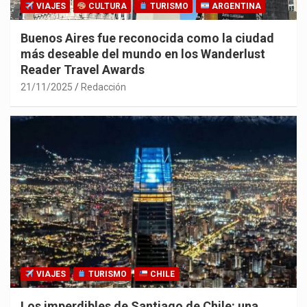
VIAJES
CULTURA
TURISMO
ARGENTINA
Buenos Aires fue reconocida como la ciudad
más deseable del mundo en los Wanderlust
Reader Travel Awards
21/11/2025
Redacción
VIAJES
TURISMO
CHILE
Los imperdibles de Santiago de Chile: una