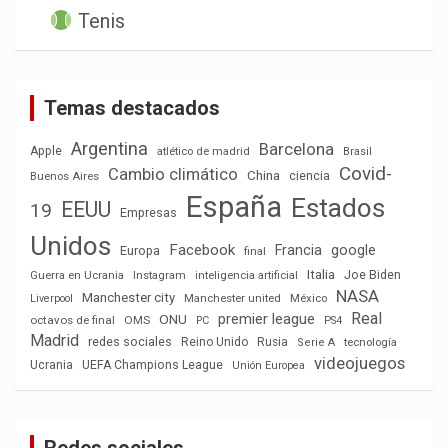
Tenis
Temas destacados
Argentina
Barcelona
Apple
atlético de madrid
Brasil
Covid-
Cambio climático
China
ciencia
Buenos Aires
España
Estados
EEUU
19
Empresas
Unidos
Facebook
Francia
google
Europa
final
Italia
Joe Biden
Guerra en Ucrania
Instagram
inteligencia artificial
NASA
Manchester city
México
Liverpool
Manchester united
Real
premier league
ONU
octavos de final
OMS
PC
PS4
Madrid
redes sociales
Reino Unido
Rusia
tecnología
Serie A
videojuegos
Ucrania
UEFA Champions League
Unión Europea
Redes sociales