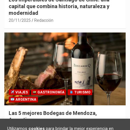
capital que combina historia, naturaleza y
modernidad
20/11/2025
Redacción
VIAJES
GASTRONOMÍA
TURISMO
ARGENTINA
Las 5 mejores Bodegas de Mendoza,
Argentina
30/10/2025
Redacción
Utilizamos
cookies
para brindar la mejor experiencia en